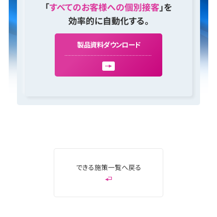
「
すべてのお客様への個別接客
」を
効率的に自動化する。
製
品
資
料
ダ
ウ
ン
ロ
ー
ド
できる施策一覧へ戻る