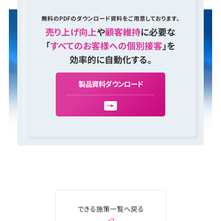
無料のPDFのダウンロード資料をご用意しております。
売り上げ向上
や
顧客維持
に必要な
「
すべてのお客様への個別接客
」を
効率的に自動化する。
製
品
資
料
ダ
ウ
ン
ロ
ー
ド
できる施策一覧へ戻る