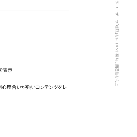
記事の閲覧傾向を独自にスコアリング、ユーザーの「嗜好」をレコメンド反映し回遊性を向上
を表示
、関心度合いが強いコンテンツをレ