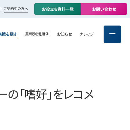
ご契約中の方へ
お
役
立
ち
資
料
一
覧
お
問
い
合
わ
せ
施策を探す
業種別活用例
お知らせ
ナレッジ
ーの「嗜好」をレコメ