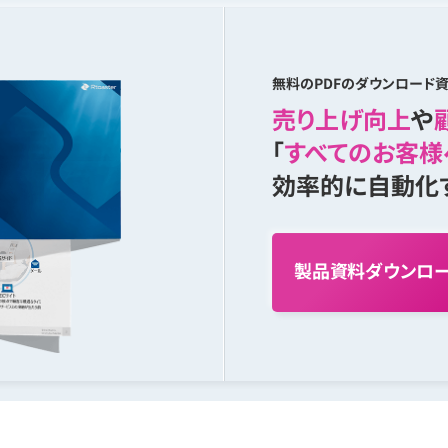
無料のPDFのダウンロード資
売り上げ向上
や
「
すべてのお客様
効率的に自動化
製
品
資
料
ダ
ウ
ン
ロ