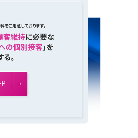
料をご用意しております。
顧客維持
に必要な
への個別接客
」を
する。
ー
ド