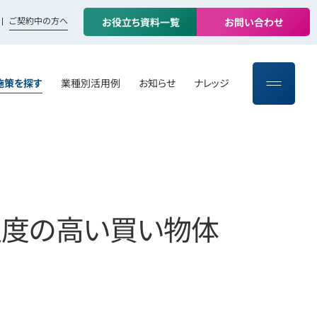
ご契約中の方へ
お
役
立
ち
資
料
一
覧
お
問
い
合
わ
せ
施策を探す
業種別活用例
お知らせ
ナレッジ
足度の高い買い物体