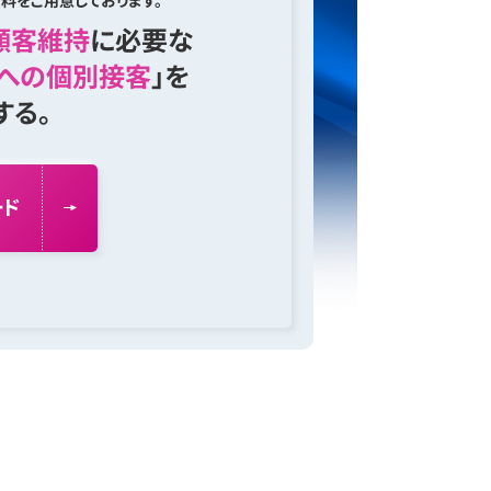
料をご用意しております。
顧客維持
に必要な
への個別接客
」を
する。
ー
ド