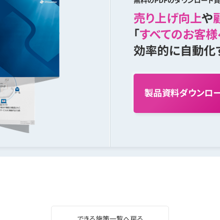
無料のPDFのダウンロード資
売り上げ向上
や
「
すべてのお客様
効率的に自動化
製
品
資
料
ダ
ウ
ン
ロ
できる施策一覧へ戻る