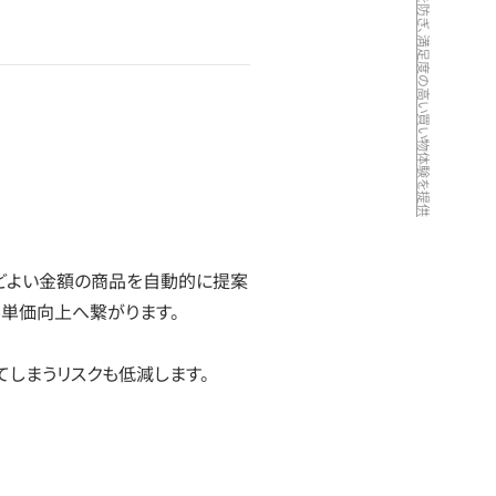
「あと〇〇円で送料無料」での離脱を防ぎ、満足度の高い買い物体験を提供
どよい金額の商品を自動的に提案
客単価向上へ繋がります。
てしまうリスクも低減します。