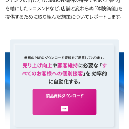
を軸にしたレコメンドなど、店舗と変わらぬ「体験価値」を
提供するために取り組んだ施策についてレポートします。
無料のPDFのダウンロード資料をご用意しております。
売り上げ向上
や
顧客維持
に必要な 「
す
べてのお客様への個別接客
」を 効率的
に自動化する。
製
品
資
料
ダ
ウ
ン
ロ
ー
ド