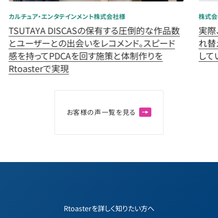
カルチュア・エンタテインメント株式会社様
株式会
TSUTAYA DISCASの保有する圧倒的な作品数
実際
とユーザーとの出会いをレコメンド。スピード
れ替
感を持ってPDCAを回す施策と体制作りを
してい
Rtoasterで実現
お
客
様
の
声
一
覧
を
見
る
Rtoasterを詳しく知りたい方へ