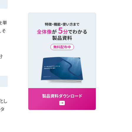
を単
特徴・機能・使い方まで
5
、そ
全体像
が
分
でわかる
製品資料
無料配布中
分
製
品
資
料
ダ
ウ
ン
ロ
ー
ド
化し
ータ