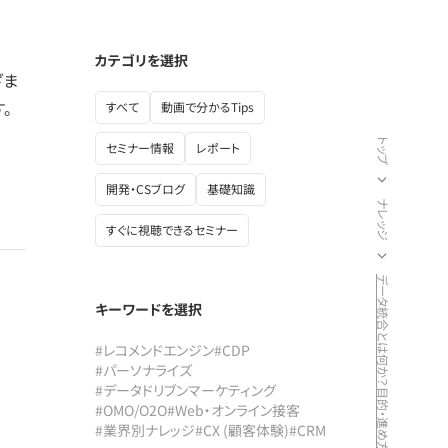
カテゴリを選択
ざま
。
すべて
動画で分かるTips
トップ
セミナー情報
レポート
開発・CSブログ
基礎知識
ナレッジ
すぐに視聴できるセミナー
キーワードを選択
#レコメンドエンジン
#CDP
#パーソナライズ
#データドリブンマーケティング
#OMO/O2O
#Web・オンライン接客
#業界別ナレッジ
#CX (顧客体験)
#CRM