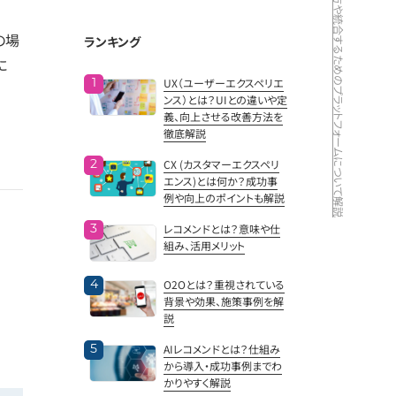
データ統合とは何か？目的・進め方や統合するためのプラットフォームについて解説
の場
ランキング
に
UX（ユーザーエクスペリエ
ンス）とは？UIとの違いや定
義、向上させる改善方法を
徹底解説
CX (カスタマーエクスペリ
エンス)とは何か？成功事
例や向上のポイントも解説
レコメンドとは？意味や仕
組み、活用メリット
O2Oとは？重視されている
背景や効果、施策事例を解
説
AIレコメンドとは？仕組み
から導入・成功事例までわ
かりやすく解説