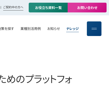
ご契約中の方へ
お
役
立
ち
資
料
一
覧
お
問
い
合
わ
せ
施策を探す
業種別活用例
お知らせ
ナレッジ
ためのプラットフォ