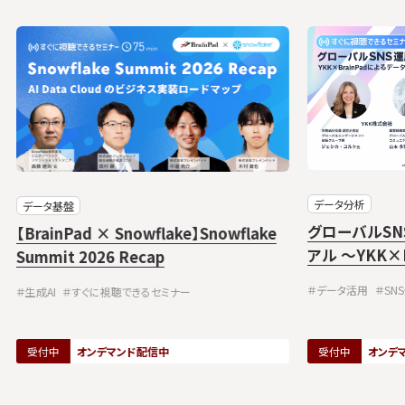
データ分析
データ基盤
グローバルS
【BrainPad × Snowflake】Snowflake
アル ～YKK×
Summit 2026 Recap
リブン・マー
＃データ活用
＃SN
＃生成AI
＃すぐに視聴できるセミナー
受付中
オンデマンド配信中
受付中
オンデ