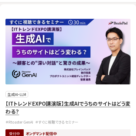
生成AI・LLM
【ITトレンドEXPO講演版】生成AIでうちのサイトはどう変
わる？
＃Rtoaster GenAI
＃すぐに視聴できるセミナー
受付中
オンデマンド配信中