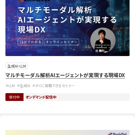
生成AI・LLM
マルチモーダル解析AIエージェントが実現する現場DX
＃LLM
＃生成AI
＃すぐに視聴できるセミナー
受付中
オンデマンド配信中