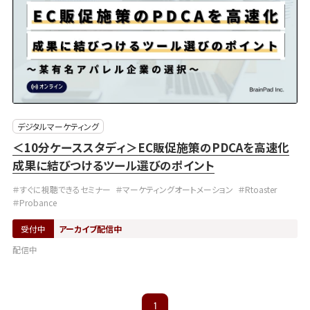
デジタルマーケティング
＜10分ケーススタディ＞EC販促施策のPDCAを高速化
成果に結びつけるツール選びのポイント
＃すぐに視聴できるセミナー
＃マーケティングオートメーション
＃Rtoaster
＃Probance
受付中
アーカイブ配信中
配信中
1