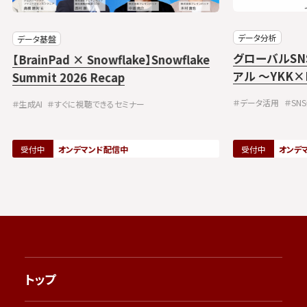
データ分析
データ基盤
グローバルS
【BrainPad × Snowflake】Snowflake
アル ～YKK×
Summit 2026 Recap
リブン・マー
＃データ活用
＃SN
＃生成AI
＃すぐに視聴できるセミナー
受付中
オンデマンド配信中
受付中
オンデ
トップ