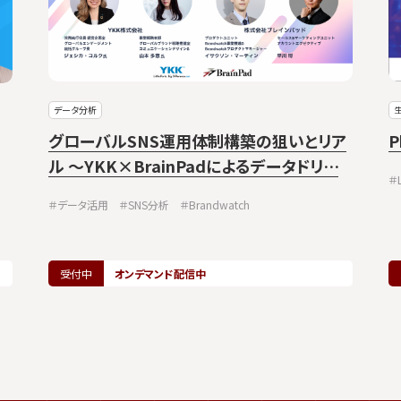
データ分析
生
グローバルSNS運用体制構築の狙いとリア
P
ル ～YKK×BrainPadによるデータドリブ
＃
ン・マーケティングの裏側～
＃データ活用
＃SNS分析
＃Brandwatch
受付中
オンデマンド配信中