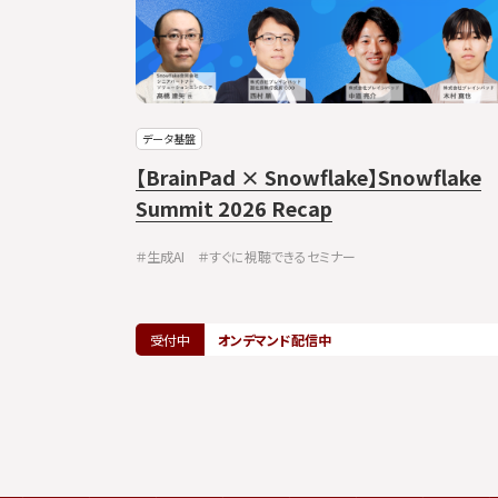
データ基盤
イト抽出の
【BrainPad × Snowflake】Snowflake
Summit 2026 Recap
＃生成AI
＃すぐに視聴できるセミナー
受付中
オンデマンド配信中