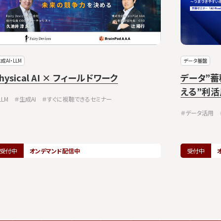
成AI・LLM
データ基盤
hysical AI × フィールドワーク
データ”
える”利活
LLM
＃生成AI
＃すぐに視聴できるセミナー
＃データ活用
受付中
オンデマンド配信中
受付中