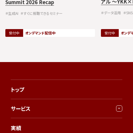
アル ～YKK×
Summit 2026 Recap
リブン・マー
＃データ活用
＃SN
＃生成AI
＃すぐに視聴できるセミナー
受付中
オンデマンド配信中
受付中
オンデ
トップ
サービス
実績