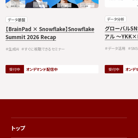
データ分析
データ基盤
グローバルS
【BrainPad × Snowflake】Snowflake
アル ～YKK×
Summit 2026 Recap
リブン・マー
＃データ活用
＃SN
＃生成AI
＃すぐに視聴できるセミナー
受付中
オンデマンド配信中
受付中
オンデ
トップ