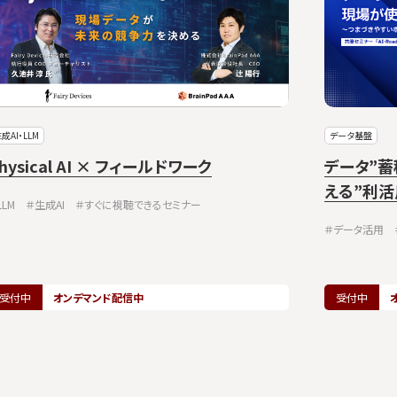
成AI・LLM
データ基盤
hysical AI × フィールドワーク
データ”
える”利活
LLM
＃生成AI
＃すぐに視聴できるセミナー
＃データ活用
受付中
オンデマンド配信中
受付中