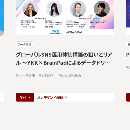
データ分析
生
グローバルSNS運用体制構築の狙いとリア
P
ル ～YKK×BrainPadによるデータドリブ
＃
ン・マーケティングの裏側～
＃データ活用
＃SNS分析
＃Brandwatch
受付中
オンデマンド配信中