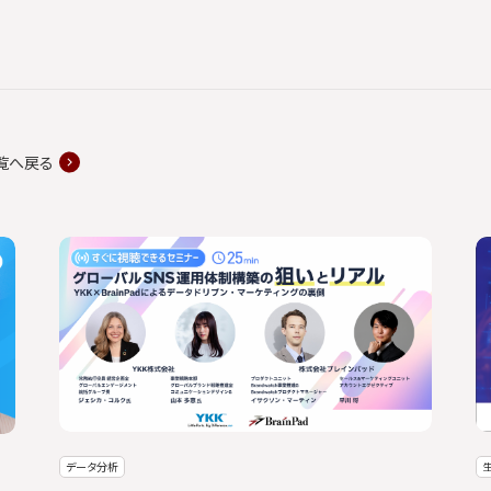
覧へ戻る
データ分析
生