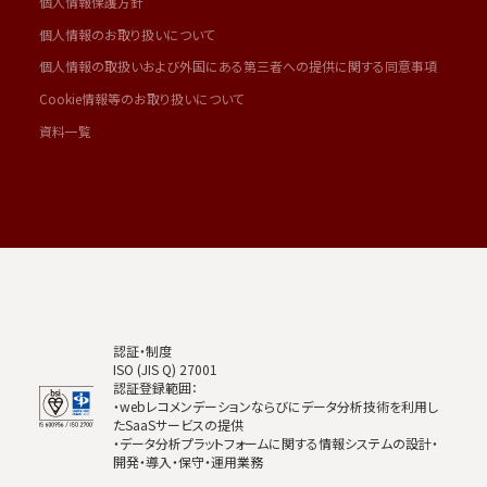
個人情報保護方針
個人情報のお取り扱いについて
個人情報の取扱いおよび外国にある第三者への提供に関する同意事項
Cookie情報等のお取り扱いについて
資料一覧
認証・制度
ISO (JIS Q) 27001
認証登録範囲：
・webレコメンデーションならびにデータ分析技術を利用し
たSaaSサービスの提供
・データ分析プラットフォームに関する情報システムの設計・
開発・導入・保守・運用業務