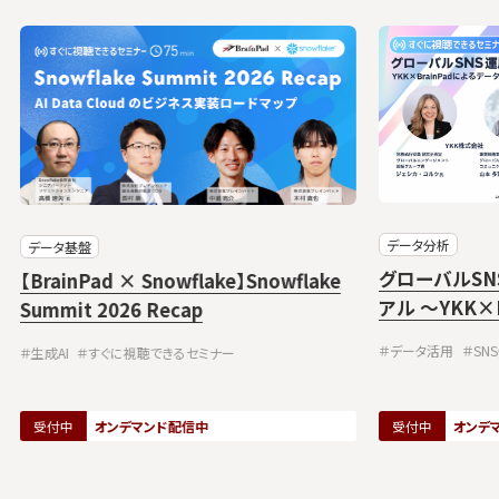
データ分析
データ基盤
グローバルS
【BrainPad × Snowflake】Snowflake
アル ～YKK×
Summit 2026 Recap
リブン・マー
＃データ活用
＃SN
＃生成AI
＃すぐに視聴できるセミナー
受付中
オンデマンド配信中
受付中
オンデ