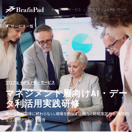
ホーム
サービス
プロフェッショナル・サービス
サービス一覧
プロフェッショナル・サービス
マネジメント層向けAI・デー
タ利活用実践研修
単なる知識習得に終わらない。現場を動かす企画力と戦略策定力を、実践的
なグループワークで習得