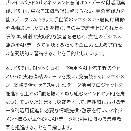
ブレインパッドの『マネジメント層向けAI・データ利活用実
践研修』は、単なる知識習得に留まらない、真の実践力を
養うプログラムです。大手企業のマネジメント層向け研修
を協働設計した実績 を持ち、その中で磨き上げられた本
研修は、講義と実践的な演習を通じて、貴社のビジネス
課題をAI・データで解決するための企画力と思考プロセ
スを実践的に習得することを目的としています。
本研修では、BIダッシュボード活用やAI上流工程の企画
といった実務直結のテーマを扱い、受講後すぐにマネジメ
ント業務で活かせるスキルと、データ活用プロジェクトを
推進する上での「腹を据えて取り組むマインドセット」を身
につけていただけます 。決裁者として、自組織におけるデ
ータ利活用促進に必要な情報提供・啓蒙を行い、マネジ
メント自らが主体的にAI・データ利活用に関わる業務改
革を推進することを目指します。