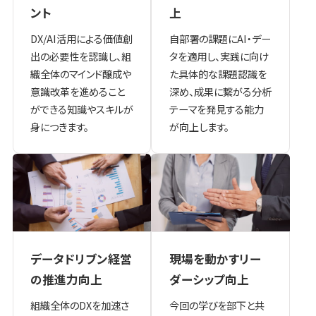
上
ント
自部署の課題にAI・デー
DX/AI活用による価値創
タを適用し、実践に向け
出の必要性を認識し、組
た具体的な課題認識を
織全体のマインド醸成や
深め、成果に繋がる分析
意識改革を進めること
テーマを発見する能力
ができる知識やスキルが
が向上します。
身につきます。
データドリブン経営
現場を動かすリー
の推進力向上
ダーシップ向上
組織全体のDXを加速さ
今回の学びを部下と共