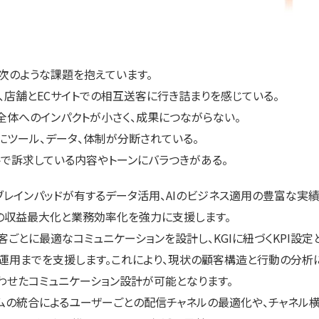
次のような課題を抱えています。
、店舗とECサイトでの相互送客に行き詰まりを感じている。
全体へのインパクトが小さく、成果につながらない。
にツール、データ、体制が分断されている。
トで訴求している内容やトーンにバラつきがある。
レインパッドが有するデータ活用、AIのビジネス適用の豊富な実績
の収益最大化と業務効率化を強力に支援します。
とに最適なコミュニケーションを設計し、KGIに紐づくKPI設
A運用までを支援します。これにより、現状の顧客構造と行動の分析
わせたコミュニケーション設計が可能となります。
ムの統合によるユーザーごとの配信チャネルの最適化や、チャネル