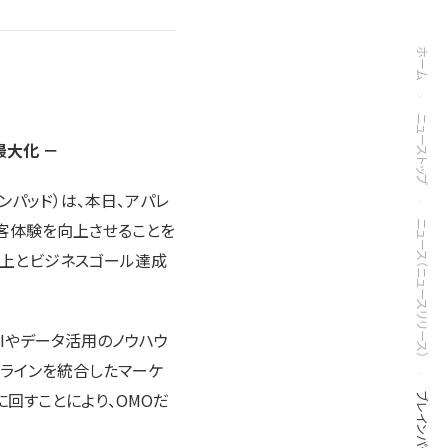
ホーム
ニューストップ
最大化 －
ンパッド）は、本日、アパレ
し、顧客体験を向上させることを
ニュース（ニュースリリース）
向上とビジネスゴール達成
Iやデータ活用のノウハウ
フラインを統合したマーケ
回すことにより、OMOだ