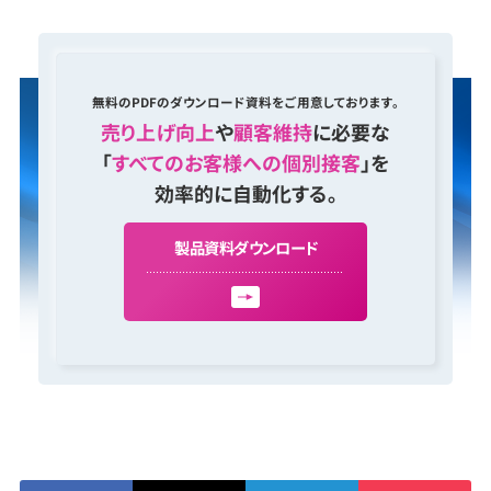
無料のPDFのダウンロード資料をご用意しております。
売り上げ向上
や
顧客維持
に必要な
「
すべてのお客様への個別接客
」を
効率的に自動化する。
製
品
資
料
ダ
ウ
ン
ロ
ー
ド