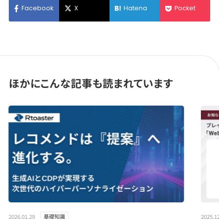
Facebook
X
Hatena
Pocket
ほかにこんな記事も読まれています
" loading="lazy">
" load
2026.01.29
2025.1
基礎知識