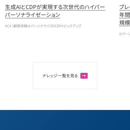
生成AIとCDPが実現する次世代のハイパー
ブレ
パーソナライゼーション
年間
規模
#CX (顧客体験)
#パーソナライズ
#CDP
#ピックアップ
#パー
ナ
レ
ッ
ジ
一
覧
を
見
る