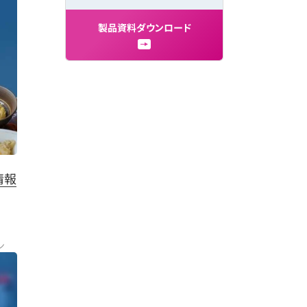
製
品
資
料
ダ
ウ
ン
ロ
ー
ド
情報
ン