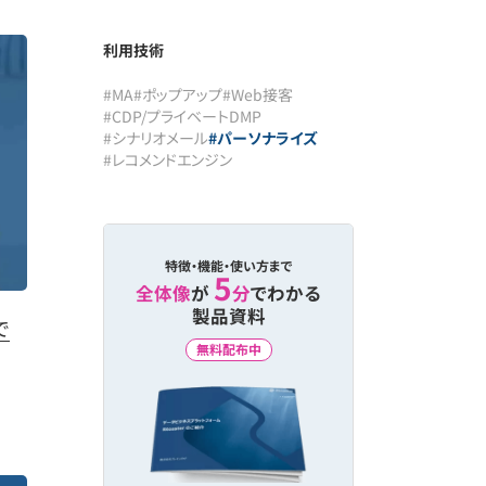
利用技術
#MA
#ポップアップ
#Web接客
#CDP/プライベートDMP
#シナリオメール
#パーソナライズ
#レコメンドエンジン
特徴・機能・使い方まで
5
全体像
が
分
でわかる
製品資料
で
無料配布中