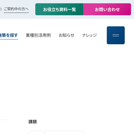
ご契約中の方へ
お
役
立
ち
資
料
一
覧
お
問
い
合
わ
せ
施策を探す
業種別活用例
お知らせ
ナレッジ
課題