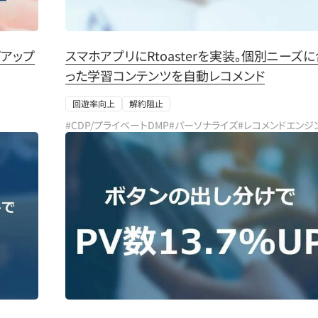
アップ
スマホアプリにRtoasterを実装。個別ニーズ
った学習コンテンツを自動レコメンド
回遊率向上
解約阻止
#CDP/プライベートDMP
#パーソナライズ
#レコメンドエンジ