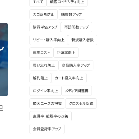
すべて
顧客ロイヤリティ向上
カゴ落ち防止
購買数アップ
購買単価アップ
再訪問数アップ
リピート購入率向上
新規購入者数
運用コスト
回遊率向上
買い忘れ防止
商品購入率アップ
解約阻止
カート投入率向上
ログイン率向上
メディア間連携
顧客ニーズの把握
クロスセル促進
ロ
直帰率・離脱率の改善
会員登録率アップ