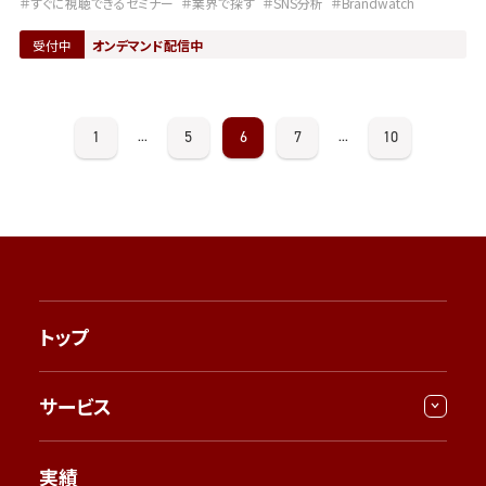
＃すぐに視聴できるセミナー
＃業界で探す
＃SNS分析
＃Brandwatch
受付中
オンデマンド配信中
1
5
6
7
10
...
...
トップ
サービス
実績