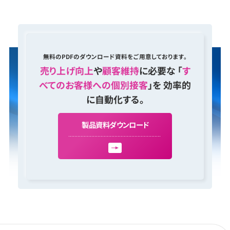
無料のPDFのダウンロード資料をご用意しております。
売り上げ向上
や
顧客維持
に必要な 「
す
べてのお客様への個別接客
」を 効率的
に自動化する。
製
品
資
料
ダ
ウ
ン
ロ
ー
ド