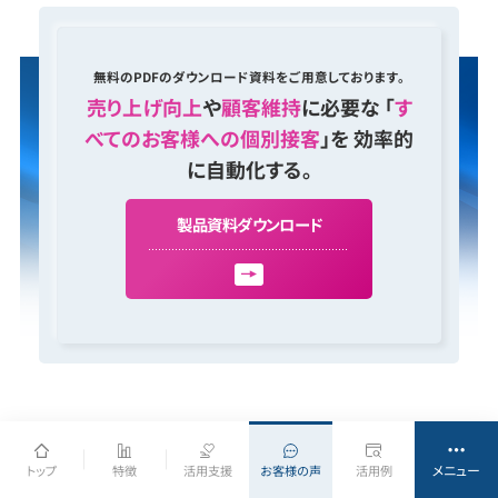
無料のPDFのダウンロード資料をご用意しております。
売り上げ向上
や
顧客維持
に必要な 「
す
べてのお客様への個別接客
」を 効率的
に自動化する。
製
品
資
料
ダ
ウ
ン
ロ
ー
ド
メニュー
トップ
特徴
活用支援
お客様の声
活用例