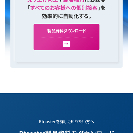
「
すべてのお客様への個別接客
」を
効率的に自動化する。
製
品
資
料
ダ
ウ
ン
ロ
ー
ド
Rtoasterを詳しく知りたい方へ