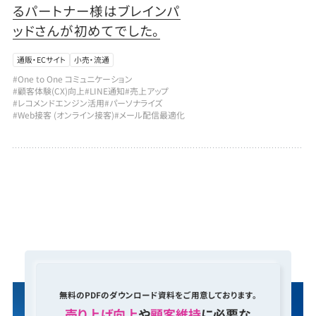
るパートナー様はブレインパ
ッドさんが初めてでした。
通販・ECサイト
小売・流通
#One to One コミュニケーション
#顧客体験(CX)向上
#LINE通知
#売上アップ
#レコメンドエンジン活用
#パーソナライズ
#Web接客 (オンライン接客)
#メール配信最適化
無料のPDFのダウンロード資料をご用意しております。
売り上げ向上
や
顧客維持
に必要な