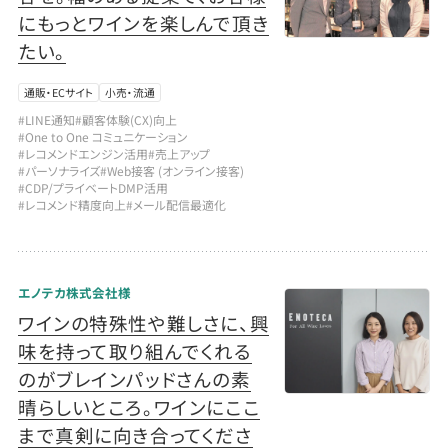
にもっとワインを楽しんで頂き
たい。
通販・ECサイト
小売・流通
#LINE通知
#顧客体験(CX)向上
#One to One コミュニケーション
#レコメンドエンジン活用
#売上アップ
#パーソナライズ
#Web接客 (オンライン接客)
#CDP/プライベートDMP活用
#レコメンド精度向上
#メール配信最適化
エノテカ株式会社様
ワインの特殊性や難しさに、興
味を持って取り組んでくれる
のがブレインパッドさんの素
晴らしいところ。ワインにここ
まで真剣に向き合ってくださ