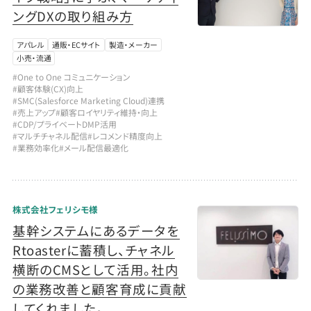
ングDXの取り組み方
アパレル
通販・ECサイト
製造・メーカー
小売・流通
#One to One コミュニケーション
#顧客体験(CX)向上
#SMC(Salesforce Marketing Cloud)連携
#売上アップ
#顧客ロイヤリティ維持・向上
#CDP/プライベートDMP活用
#マルチチャネル配信
#レコメンド精度向上
#業務効率化
#メール配信最適化
株式会社フェリシモ様
基幹システムにあるデータを
Rtoasterに蓄積し、チャネル
横断のCMSとして活用。社内
の業務改善と顧客育成に貢献
してくれました。