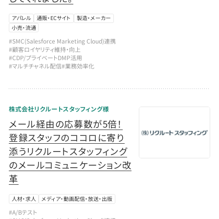
アパレル
通販・ECサイト
製造・メーカー
小売・流通
#SMC(Salesforce Marketing Cloud)連携
#顧客ロイヤリティ維持・向上
#CDP/プライベートDMP活用
#マルチチャネル配信
#業務効率化
株式会社リクルートスタッフィング様
メール経由の応募数が5倍！
登録スタッフのココロに寄り
添うリクルートスタッフィング
のメールコミュニケーション改
革
人材・求人
メディア・動画配信・放送・出版
#A/Bテスト