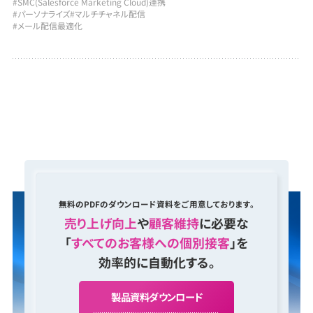
#SMC(Salesforce Marketing Cloud)連携
#パーソナライズ
#マルチチャネル配信
#メール配信最適化
無料のPDFのダウンロード資料をご用意しております。
売り上げ向上
や
顧客維持
に必要な
「
すべてのお客様への個別接客
」を
効率的に自動化する。
製
品
資
料
ダ
ウ
ン
ロ
ー
ド