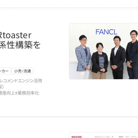
aster
係性構築を
ーカー
小売・流通
#レコメンドエンジン活用
客)
精度向上
#業務効率化