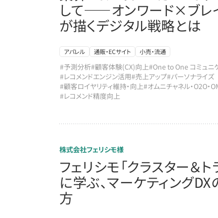
して――オンワード×ブレ
が描くデジタル戦略とは
アパレル
通販・ECサイト
小売・流通
#予測分析
#顧客体験(CX)向上
#One to One コミュ
#レコメンドエンジン活用
#売上アップ
#パーソナライズ
#顧客ロイヤリティ維持・向上
#オムニチャネル・O2O・O
#レコメンド精度向上
株式会社フェリシモ様
フェリシモ「クラスター＆ト
に学ぶ、マーケティングDX
方