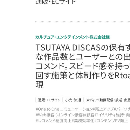
通販・ECサイト
カルチュア・エンタテインメント株式会社様
TSUTAYA DISCASの保
な作品数とユーザーとの
コメンド。スピード感を持っ
回す施策と体制作りをRtoa
現
通販・ECサイト
小売・流通
メディア・動画配信・放送・出
#One to One コミュニケーション
#売上アップ
#パーソ
#Web接客 (オンライン接客)
#顧客ロイヤリティ維持・
#レコメンド精度向上
#業務効率化
#コンテンツPV向上