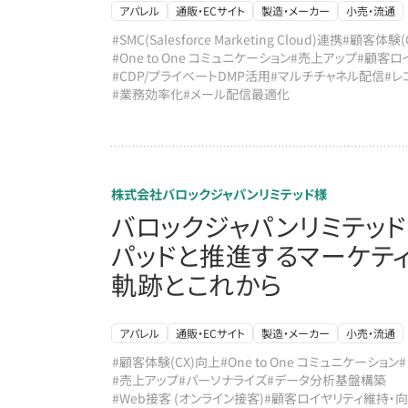
アパレル
通販・ECサイト
製造・メーカー
小売・流通
#SMC(Salesforce Marketing Cloud)連携
#顧客体験(
#One to One コミュニケーション
#売上アップ
#顧客ロ
#CDP/プライベートDMP活用
#マルチチャネル配信
#レ
#業務効率化
#メール配信最適化
株式会社バロックジャパンリミテッド様
バロックジャパンリミテッ
パッドと推進するマーケティ
軌跡とこれから
アパレル
通販・ECサイト
製造・メーカー
小売・流通
#顧客体験(CX)向上
#One to One コミュニケーション
#売上アップ
#パーソナライズ
#データ分析基盤構築
#Web接客 (オンライン接客)
#顧客ロイヤリティ維持・