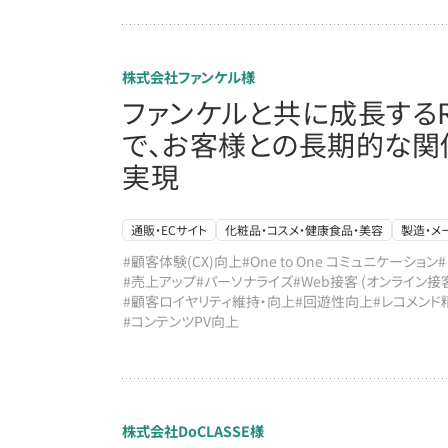
株式会社ファンケル様
ファンケルと共に成長するRto
で、お客様との長期的な関
実現
通販・ECサイト
化粧品・コスメ・健康食品・美容
製造・メ
#顧客体験(CX)向上
#One to One コミュニケーション
#売上アップ
#パーソナライズ
#Web接客 (オンライン接
#顧客ロイヤリティ維持・向上
#回遊性向上
#レコメンド
#コンテンツPV向上
株式会社DoCLASSE様