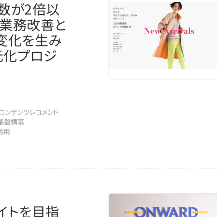
数が2倍以
の業務改善と
変化を生み
元化プロジ
#コンテンツレコメンド
基盤構築
活用
サイトを目指