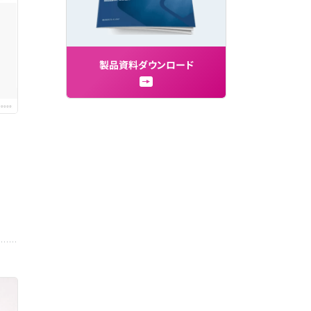
製
品
資
料
ダ
ウ
ン
ロ
ー
ド