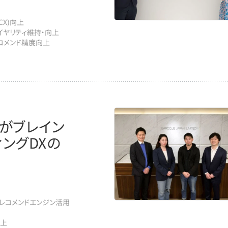
CX)向上
イヤリティ維持・向上
コメンド精度向上
ドがブレイン
ングDXの
#レコメンドエンジン活用
向上