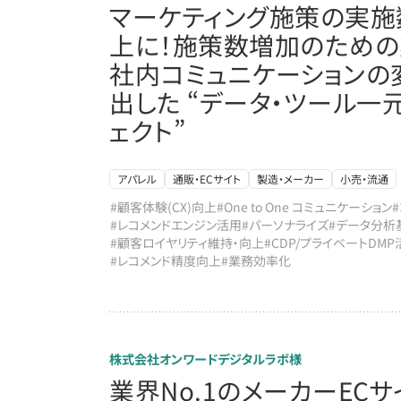
マーケティング施策の実施
上に！施策数増加のため
社内コミュニケーションの
出した “データ・ツール一
ェクト”
アパレル
通販・ECサイト
製造・メーカー
小売・流通
#顧客体験(CX)向上
#One to One コミュニケーション
#レコメンドエンジン活用
#パーソナライズ
#データ分析
#顧客ロイヤリティ維持・向上
#CDP/プライベートDMP
#レコメンド精度向上
#業務効率化
株式会社オンワードデジタルラボ様
業界No.1のメーカーEC