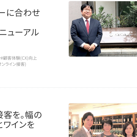
ーに合わせ
ニューアル
ン
#顧客体験(CX)向上
(オンライン接客)
接客を。幅の
とワインを