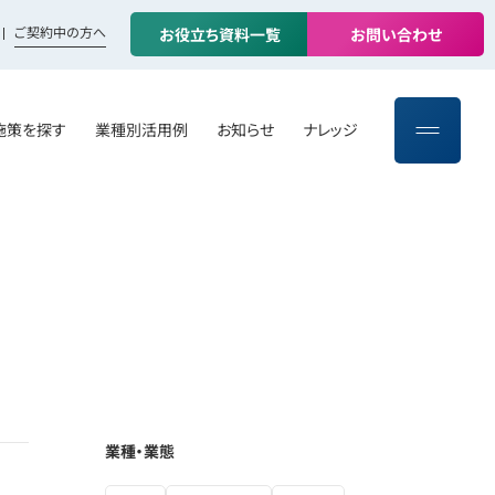
ご契約中の方へ
お
役
立
ち
資
料
一
覧
お
問
い
合
わ
せ
施策を探す
業種別活用例
お知らせ
ナレッジ
業種・業態