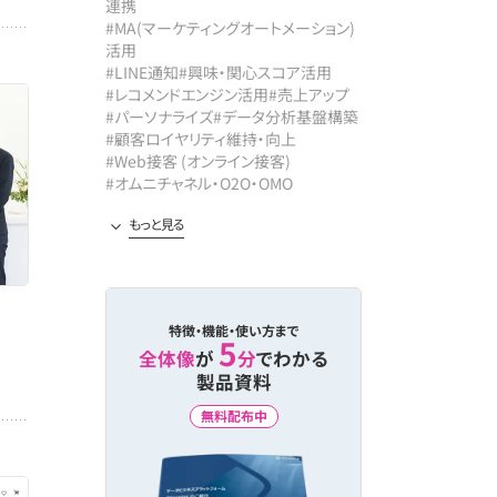
連携
#MA(マーケティングオートメーション)
活用
#LINE通知
#興味・関心スコア活用
#レコメンドエンジン活用
#売上アップ
#パーソナライズ
#データ分析基盤構築
#顧客ロイヤリティ維持・向上
#Web接客 (オンライン接客)
#オムニチャネル・O2O・OMO
#CDP/プライベートDMP活用
#回遊性向上
#マルチチャネル配信
#レコメンド精度向上
#業務効率化
#メール配信最適化
#コンテンツPV向上
特徴・機能・使い方まで
5
全体像
が
分
でわかる
製品資料
無料配布中