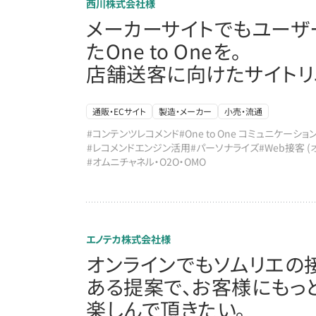
西川株式会社様
メーカーサイトでもユーザ
たOne to Oneを。
店舗送客に向けたサイトリ
通販・ECサイト
製造・メーカー
小売・流通
#コンテンツレコメンド
#One to One コミュニケーショ
#レコメンドエンジン活用
#パーソナライズ
#Web接客 
#オムニチャネル・O2O・OMO
エノテカ株式会社様
オンラインでもソムリエの
ある提案で、お客様にもっ
楽しんで頂きたい。