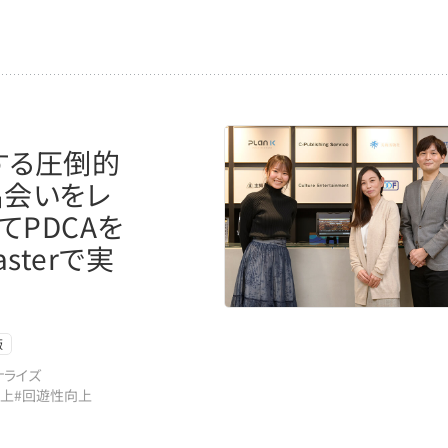
有する圧倒的
出会いをレ
てPDCAを
sterで実
版
ナライズ
向上
#回遊性向上