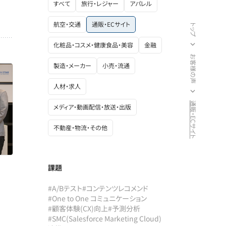
すべて
旅行・レジャー
アパレル
航空・交通
通販・ECサイト
トップ
化粧品・コスメ・健康食品・美容
金融
お客様の声
製造・メーカー
小売・流通
人材・求人
通販・ECサイト
メディア・動画配信・放送・出版
不動産・物流・その他
課題
#A/Bテスト
#コンテンツレコメンド
#One to One コミュニケーション
#顧客体験(CX)向上
#予測分析
#SMC(Salesforce Marketing Cloud)