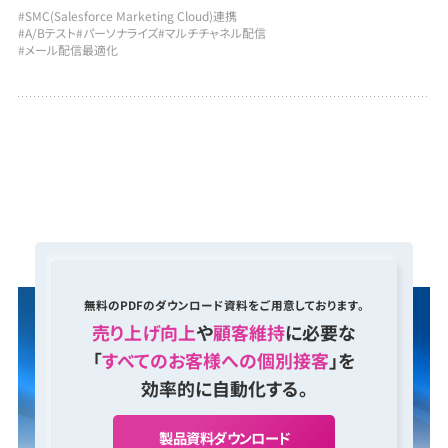
#SMC(Salesforce Marketing Cloud)連携
#A/Bテスト
#パーソナライズ
#マルチチャネル配信
#メール配信最適化
無料のPDFのダウンロード資料をご用意しております。
売り上げ向上
や
顧客維持
に必要な
「
すべてのお客様への個別接客
」を
効率的に自動化する。
製
品
資
料
ダ
ウ
ン
ロ
ー
ド