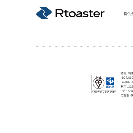
提供
認証·制
ISO (JIS 
・web
利用した
・データ
の設計·