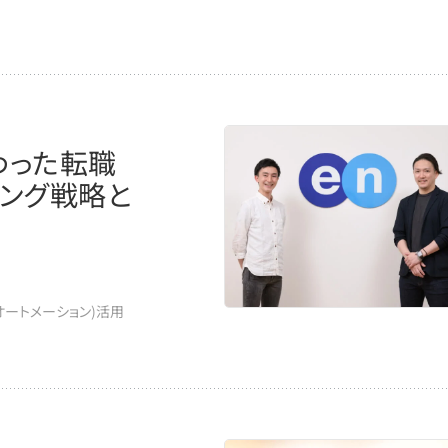
わった転職
ィング戦略と
オートメーション)活用