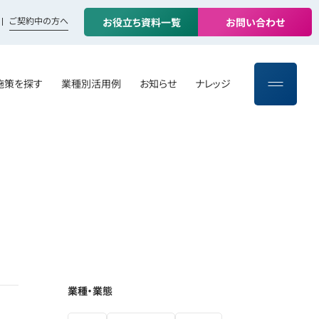
ご契約中の方へ
お
役
立
ち
資
料
一
覧
お
問
い
合
わ
せ
施策を探す
業種別活用例
お知らせ
ナレッジ
業種・業態