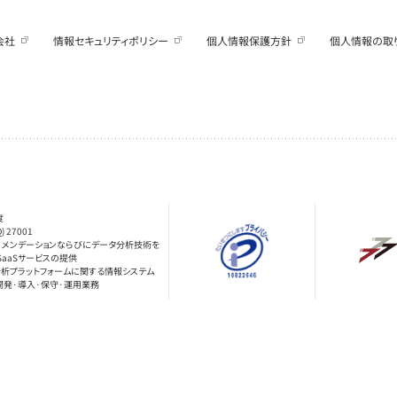
会社
情報セキュリティポリシー
個人情報保護方針
個人情報の取
度
Q) 27001
レコメンデーションならびにデータ分析技術を
SaaSサービスの提供
分析プラットフォームに関する情報システム
開発·導入·保守·運用業務