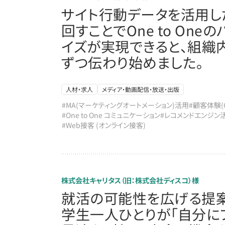
サイト行動データを活用した
回すことでOne to One
イズが実現できると、組織
ずつ伝わり始めました。
人材・求人
メディア・動画配信・放送・出版
#MA(マーケティングオートメーション)活用
#顧客体験(
#One to One コミュニケーション
#レコメンドエンジン
#Web接客 (オンライン接客)
株式会社キャリタス（旧：株式会社ディスコ）様
就活の可能性を広げる提案
学生一人ひとりが「自分に