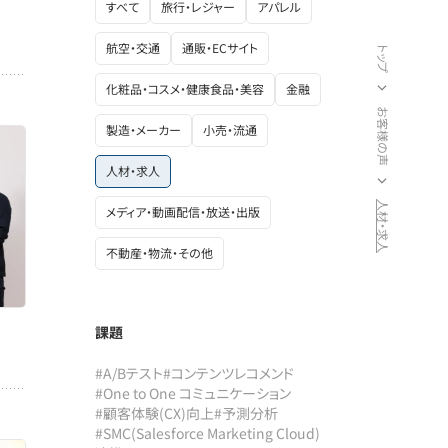
すべて
旅行・レジャー
アパレル
航空・交通
通販・ECサイト
トップ
化粧品・コスメ・健康食品・美容
金融
お客様の声
製造・メーカー
小売・流通
人材・求人
人材・求人
メディア・動画配信・放送・出版
不動産・物流・その他
課題
#A/Bテスト
#コンテンツレコメンド
#One to One コミュニケーション
#顧客体験(CX)向上
#予測分析
#SMC(Salesforce Marketing Cloud)