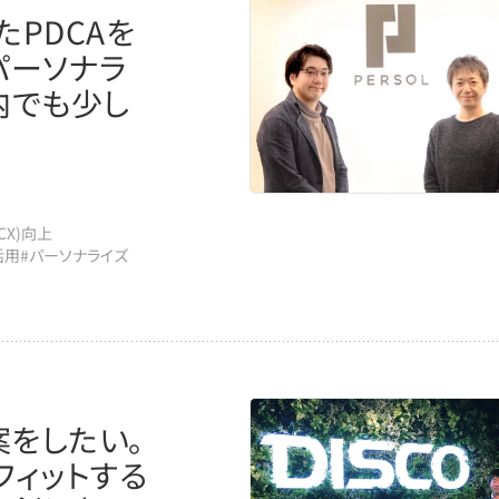
PDCAを
のパーソナラ
内でも少し
CX)向上
活用
#パーソナライズ
をしたい。
フィットする