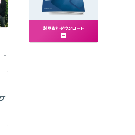
製
品
資
料
ダ
ウ
ン
ロ
ー
ド