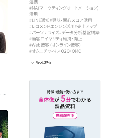
連携
#MA(マーケティングオートメーション)
活用
#LINE通知
#興味・関心スコア活用
#レコメンドエンジン活用
#売上アップ
#パーソナライズ
#データ分析基盤構築
#顧客ロイヤリティ維持・向上
#Web接客 (オンライン接客)
#オムニチャネル・O2O・OMO
#CDP/プライベートDMP活用
#回遊性向上
#マルチチャネル配信
#レコメンド精度向上
#業務効率化
#メール配信最適化
#コンテンツPV向上
特徴・機能・使い方まで
5
全体像
が
分
でわかる
製品資料
無料配布中