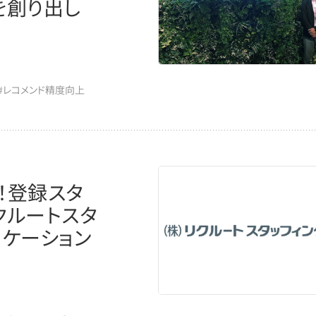
を創り出し
#レコメンド精度向上
！登録スタ
クルートスタ
ニケーション