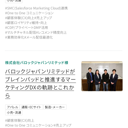
小売・流通
#SMC(Salesforce Marketing Cloud)連携
#One to One コミュニケーション
#顧客体験(CX)向上
#売上アップ
#顧客ロイヤリティ維持・向上
#CDP/プライベートDMP活用
#マルチチャネル配信
#レコメンド精度向上
#業務効率化
#メール配信最適化
株式会社バロックジャパンリミテッド様
バロックジャパンリミテッドが
ブレインパッドと推進するマー
ケティングDXの軌跡とこれか
ら
アパレル
通販・ECサイト
製造・メーカー
小売・流通
#顧客体験(CX)向上
#One to One コミュニケーション
#売上アップ