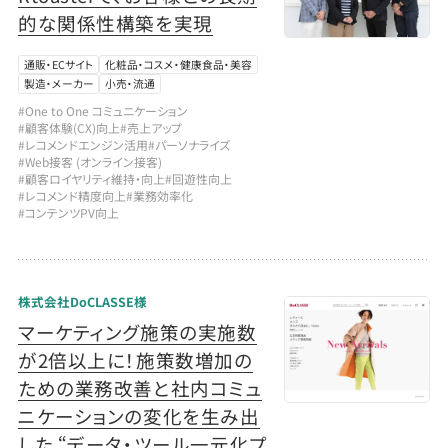
的な関係性構築を実現
通販・ECサイト
化粧品・コスメ・健康食品・美容
製造・メーカー
小売・流通
#One to One コミュニケーション
#顧客体験(CX)向上
#売上アップ
#レコメンドエンジン活用
#パーソナライズ
#Web接客 (オンライン接客)
#顧客ロイヤリティ維持・向上
#回遊性向上
#レコメンド精度向上
#業務効率化
#コンテンツPV向上
株式会社DoCLASSE様
マーケティング施策の実施数
が2倍以上に！施策数増加の
ための業務改善と社内コミュ
ニケーションの変化を生み出
した “データ・ツール一元化プ