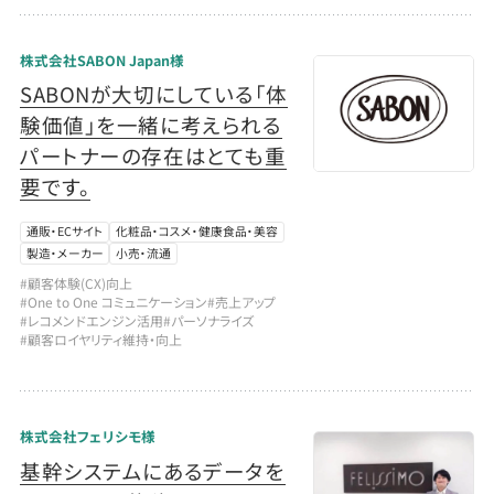
株式会社SABON Japan様
SABONが大切にしている「体
験価値」を一緒に考えられる
パートナーの存在はとても重
要です。
通販・ECサイト
化粧品・コスメ・健康食品・美容
製造・メーカー
小売・流通
#顧客体験(CX)向上
#One to One コミュニケーション
#売上アップ
#レコメンドエンジン活用
#パーソナライズ
#顧客ロイヤリティ維持・向上
株式会社フェリシモ様
基幹システムにあるデータを