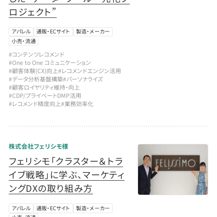
ロジェクト”
アパレル
通販・ECサイト
製造・メーカー
小売・流通
#コンテンツレコメンド
#One to One コミュニケーション
#顧客体験(CX)向上
#レコメンドエンジン活用
#データ分析基盤構築
#パーソナライズ
#顧客ロイヤリティ維持・向上
#CDP/プライベートDMP活用
#レコメンド精度向上
#業務効率化
株式会社フェリシモ様
フェリシモ「クラスター＆トラ
イブ戦略」に学ぶ、マーケティ
ングDXの取り組み方
アパレル
通販・ECサイト
製造・メーカー