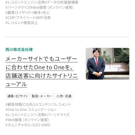
#レコメンドエンジン活用
#データ分析基盤構築
#パーソナライズ
#Web接客 (オンライン接客)
#顧客ロイヤリティ維持・向上
#CDP/プライベートDMP活用
#レコメンド精度向上
西川株式会社様
メーカーサイトでもユーザー
に合わせたOne to Oneを。
店舗送客に向けたサイトリニ
ューアル
通販・ECサイト
製造・メーカー
小売・流通
#顧客体験(CX)向上
#コンテンツレコメンド
#One to One コミュニケーション
#レコメンドエンジン活用
#パーソナライズ
#Web接客 (オンライン接客)
#オムニチャネル・O2O・OMO