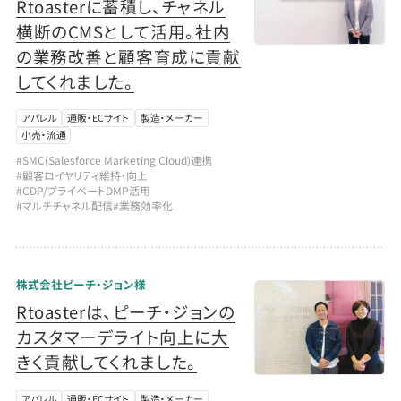
Rtoasterに蓄積し、チャネル
横断のCMSとして活用。社内
の業務改善と顧客育成に貢献
してくれました。
アパレル
通販・ECサイト
製造・メーカー
小売・流通
#SMC(Salesforce Marketing Cloud)連携
#顧客ロイヤリティ維持・向上
#CDP/プライベートDMP活用
#マルチチャネル配信
#業務効率化
株式会社ピーチ・ジョン様
Rtoasterは、ピーチ・ジョンの
カスタマーデライト向上に大
きく貢献してくれました。
アパレル
通販・ECサイト
製造・メーカー