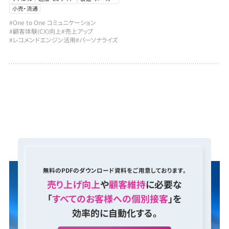
小売・流通
#One to One コミュニケーション
#顧客体験(CX)向上
#売上アップ
#レコメンドエンジン活用
#パーソナライズ
無料のPDFのダウンロード資料をご用意しております。
売り上げ向上
や
顧客維持
に必要な
「
すべてのお客様への個別接客
」を
効率的に自動化する。