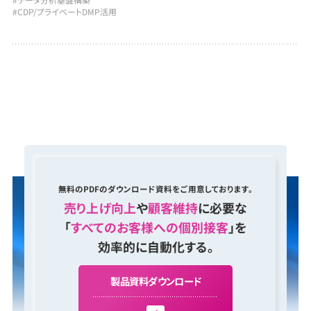
#CDP/プライベートDMP活用
無料のPDFのダウンロード資料をご用意しております。
売り上げ向上
や
顧客維持
に必要な
「
すべてのお客様への個別接客
」を
効率的に自動化する。
製
品
資
料
ダ
ウ
ン
ロ
ー
ド