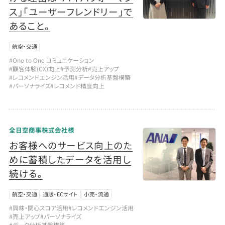
ス」「ユーザーフレンドリー」で
あること。
航空・交通
#One to One コミュニケーション
#顧客体験(CX)向上
#予測分析
#売上アップ
#レコメンドエンジン活用
#データ分析基盤構築
#パーソナライズ
#レコメンド精度向上
全日空商事株式会社様
お客様へのサービス向上のた
めに蓄積したデータを活用し
続ける。
航空・交通
通販・ECサイト
小売・流通
#興味・関心スコア活用
#レコメンドエンジン活用
#売上アップ
#パーソナライズ
#データ分析基盤構築