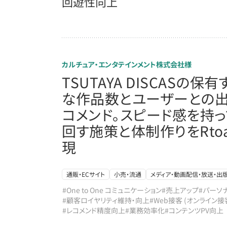
回遊性向上
カルチュア・エンタテインメント株式会社様
TSUTAYA DISCASの保
な作品数とユーザーとの
コメンド。スピード感を持っ
回す施策と体制作りをRtoa
現
通販・ECサイト
小売・流通
メディア・動画配信・放送・出
#One to One コミュニケーション
#売上アップ
#パーソ
#顧客ロイヤリティ維持・向上
#Web接客 (オンライン接
#レコメンド精度向上
#業務効率化
#コンテンツPV向上