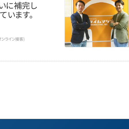
互いに補完し
ています。
(オンライン接客)