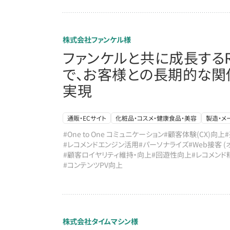
株式会社ファンケル様
ファンケルと共に成長するRto
で、お客様との長期的な関
実現
通販・ECサイト
化粧品・コスメ・健康食品・美容
製造・メ
#One to One コミュニケーション
#顧客体験(CX)向上
#レコメンドエンジン活用
#パーソナライズ
#Web接客 
#顧客ロイヤリティ維持・向上
#回遊性向上
#レコメンド
#コンテンツPV向上
株式会社タイムマシン様