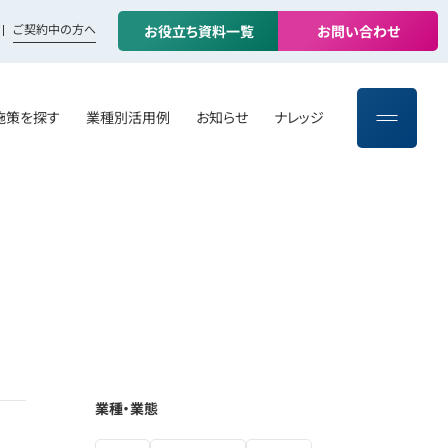
ご契約中の方へ
お
役
立
ち
資
料
一
覧
お
問
い
合
わ
せ
施策を探す
業種別活用例
お知らせ
ナレッジ
業種・業態