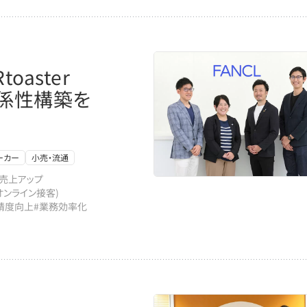
aster
係性構築を
ーカー
小売・流通
#売上アップ
(オンライン接客)
精度向上
#業務効率化