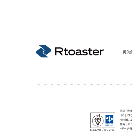
提供
認証·制
ISO (JIS 
・web
利用した
・データ