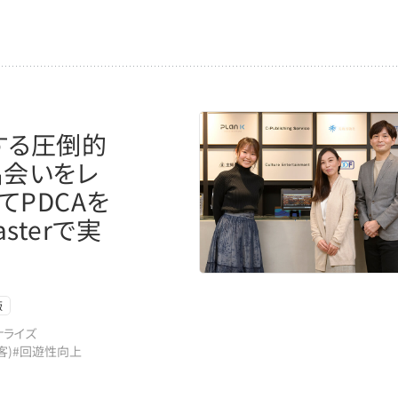
有する圧倒的
出会いをレ
てPDCAを
sterで実
版
ナライズ
客)
#回遊性向上