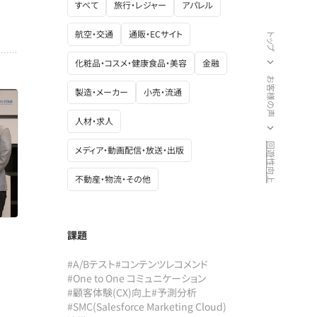
すべて
旅行・レジャー
アパレル
航空・交通
通販・ECサイト
トップ
化粧品・コスメ・健康食品・美容
金融
お客様の声
製造・メーカー
小売・流通
人材・求人
回遊性向上
メディア・動画配信・放送・出版
不動産・物流・その他
課題
#A/Bテスト
#コンテンツレコメンド
#One to One コミュニケーション
#顧客体験(CX)向上
#予測分析
#SMC(Salesforce Marketing Cloud)