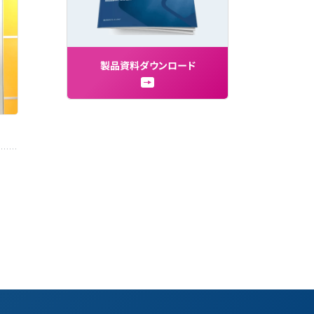
製
品
資
料
ダ
ウ
ン
ロ
ー
ド