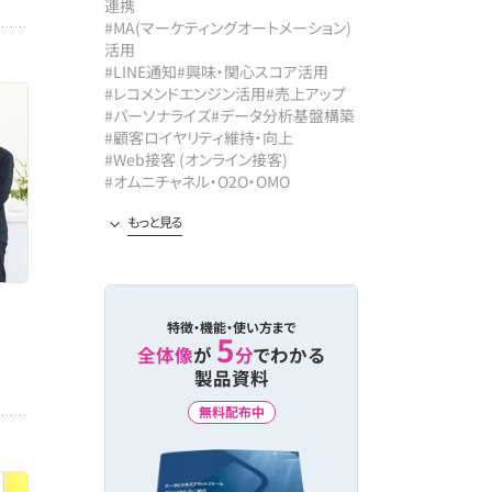
連携
#MA(マーケティングオートメーション)
活用
#LINE通知
#興味・関心スコア活用
#レコメンドエンジン活用
#売上アップ
#パーソナライズ
#データ分析基盤構築
#顧客ロイヤリティ維持・向上
#Web接客 (オンライン接客)
#オムニチャネル・O2O・OMO
#CDP/プライベートDMP活用
#回遊性向上
#マルチチャネル配信
#レコメンド精度向上
#業務効率化
#メール配信最適化
#コンテンツPV向上
特徴・機能・使い方まで
5
全体像
が
分
でわかる
製品資料
無料配布中