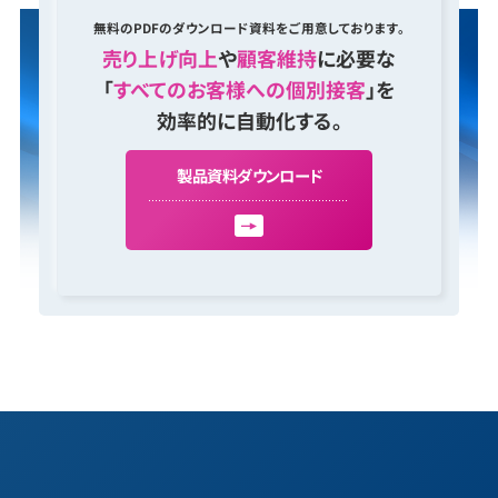
無料のPDFのダウンロード資料をご用意しております。
売り上げ向上
や
顧客維持
に必要な
「
すべてのお客様への個別接客
」を
効率的に自動化する。
製
品
資
料
ダ
ウ
ン
ロ
ー
ド