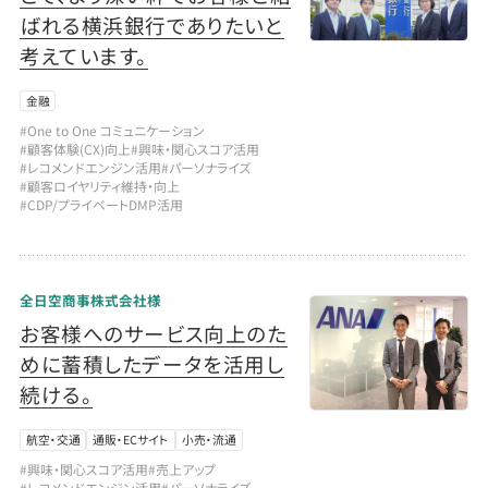
ばれる横浜銀行でありたいと
考えています。
金融
#One to One コミュニケーション
#顧客体験(CX)向上
#興味・関心スコア活用
#レコメンドエンジン活用
#パーソナライズ
#顧客ロイヤリティ維持・向上
#CDP/プライベートDMP活用
全日空商事株式会社様
お客様へのサービス向上のた
めに蓄積したデータを活用し
続ける。
航空・交通
通販・ECサイト
小売・流通
#興味・関心スコア活用
#売上アップ
#レコメンドエンジン活用
#パーソナライズ