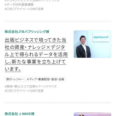
#データ分析基盤構築
#CDP/プライベートDMP活用
株式会社JTBパブリッシング様
出版ビジネスで培ってきた当
社の資産・ナレッジ×デジタ
ル上で得られるデータを活用
し、新たな事業を立ち上げて
います。
旅行・レジャー
メディア・動画配信・放送・出版
#興味・関心スコア活用
#パーソナライズ
#CDP/プライベートDMP活用
株式会社 J-WAVE様