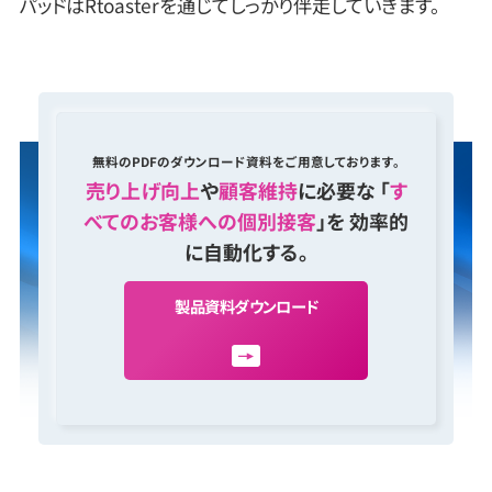
パッドはRtoasterを通じてしっかり伴走していきます。
無料のPDFのダウンロード資料をご用意しております。
売り上げ向上
や
顧客維持
に必要な 「
す
べてのお客様への個別接客
」を 効率的
に自動化する。
製
品
資
料
ダ
ウ
ン
ロ
ー
ド