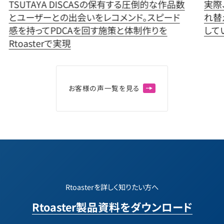
TSUTAYA DISCASの保有する圧倒的な作品数
実際
とユーザーとの出会いをレコメンド。スピード
れ替
感を持ってPDCAを回す施策と体制作りを
してい
Rtoasterで実現
お
客
様
の
声
一
覧
を
見
る
Rtoasterを詳しく知りたい方へ
Rtoaster製品資料をダウンロード