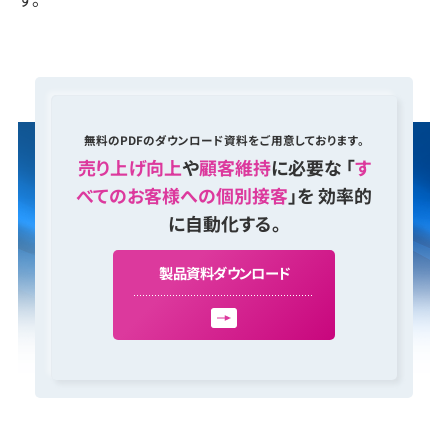
無料のPDFのダウンロード資料をご用意しております。
売り上げ向上
や
顧客維持
に必要な 「
す
べてのお客様への個別接客
」を 効率的
に自動化する。
製
品
資
料
ダ
ウ
ン
ロ
ー
ド