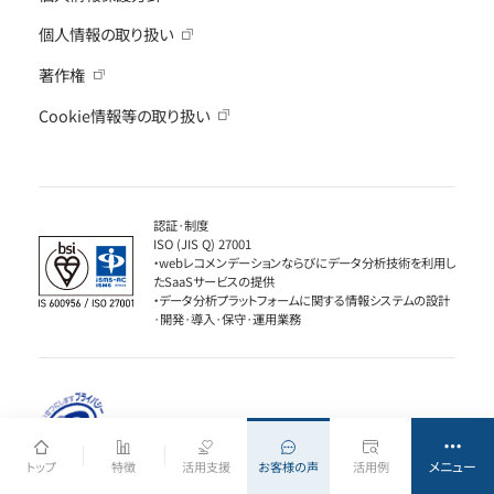
個人情報の取り扱い
著作権
Cookie情報等の取り扱い
認証·制度
ISO (JIS Q) 27001
・webレコメンデーションならびにデータ分析技術を利用し
たSaaSサービスの提供
・データ分析プラットフォームに関する情報システムの設計
·開発·導入·保守·運用業務
メニュー
トップ
特徴
活用支援
お客様の声
活用例