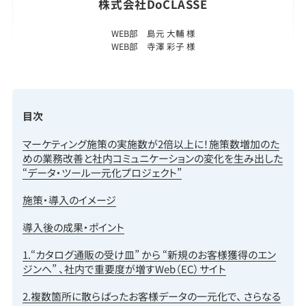
株式会社DoCLASSE
WEB部 島元 大輔 様
WEB部 寺澤 彩子 様
目次
マーケティング施策の実施数が2倍以上に！施策数増加のた
めの業務改善と社内コミュニケーションの変化を生み出した
“データ・ツール一元化プロジェクト”
施策・導入のイメージ
導入後の成果・ポイント
1.“カタログ通販の受け皿” から “新規のお客様獲得のエン
ジンへ” 、社内で重要度が増すWeb（EC）サイト
2.複数箇所に散らばったお客様データの一元化で、 さらなる