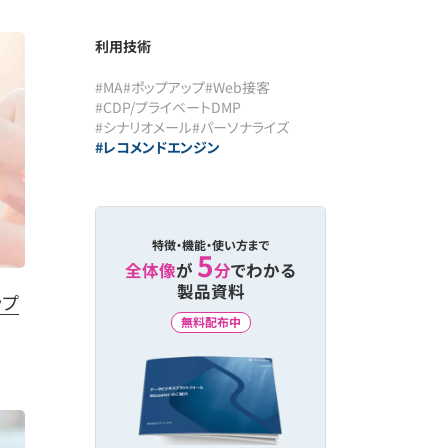
利用技術
#MA
#ポップアップ
#Web接客
#CDP/プライベートDMP
#シナリオメール
#パーソナライズ
#レコメンドエンジン
特徴・機能・使い方まで
5
全体像
が
分
でわかる
製品資料
ップ
無料配布中