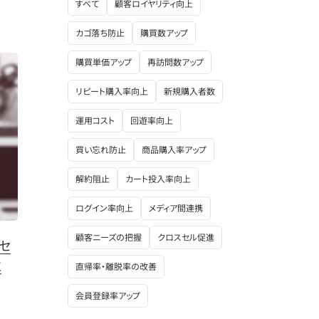
すべて
顧客ロイヤリティ向上
カゴ落ち防止
購買数アップ
購買単価アップ
再訪問数アップ
リピート購入率向上
新規購入者数
運用コスト
回遊率向上
買い忘れ防止
商品購入率アップ
解約阻止
カート投入率向上
ログイン率向上
メディア間連携
顧客ニーズの把握
クロスセル促進
セ
立
直帰率・離脱率の改善
会員登録率アップ