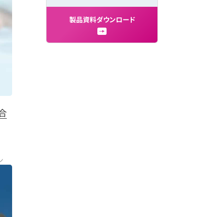
製
品
資
料
ダ
ウ
ン
ロ
ー
ド
に合
ン