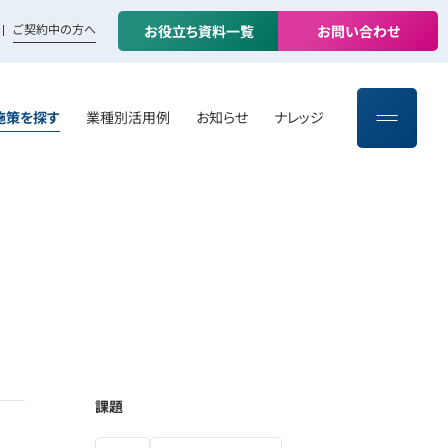
ご契約中の方へ
お
役
立
ち
資
料
一
覧
お
問
い
合
わ
せ
施策を探す
業種別活用例
お知らせ
ナレッジ
課題