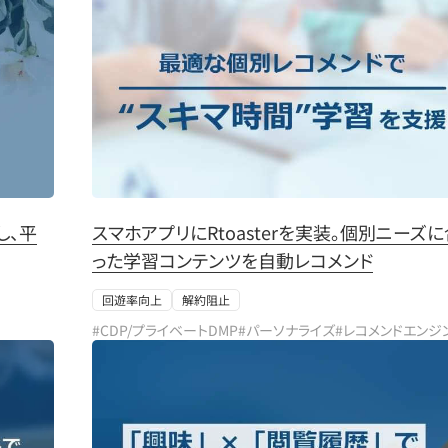
し、平
スマホアプリにRtoasterを実装。個別ニーズ
った学習コンテンツを自動レコメンド
回遊率向上
解約阻止
#CDP/プライベートDMP
#パーソナライズ
#レコメンドエンジ