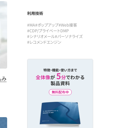
利用技術
#MA
#ポップアップ
#Web接客
#CDP/プライベートDMP
#シナリオメール
#パーソナライズ
#レコメンドエンジン
特徴・機能・使い方まで
5
全体像
が
分
でわかる
込み
製品資料
無料配布中