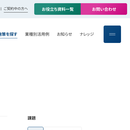
ご契約中の方へ
お
役
立
ち
資
料
一
覧
お
問
い
合
わ
せ
施策を探す
業種別活用例
お知らせ
ナレッジ
課題