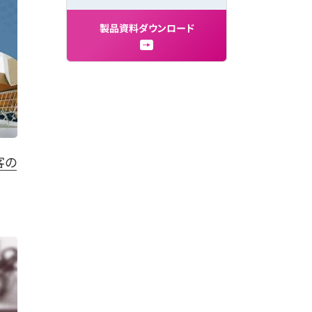
製
品
資
料
ダ
ウ
ン
ロ
ー
ド
客の