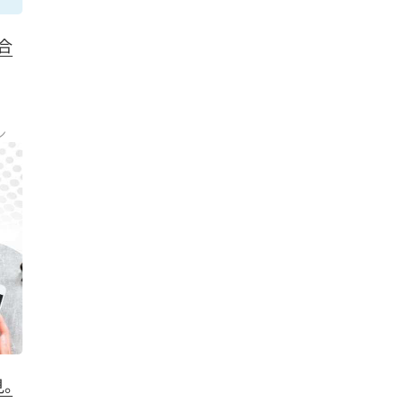
に合
ン
。