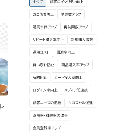
すべて
顧客ロイヤリティ向上
カゴ落ち防止
購買数アップ
購買単価アップ
再訪問数アップ
リピート購入率向上
新規購入者数
運用コスト
回遊率向上
買い忘れ防止
商品購入率アップ
解約阻止
カート投入率向上
ログイン率向上
メディア間連携
顧客ニーズの把握
クロスセル促進
レ
直帰率・離脱率の改善
会員登録率アップ