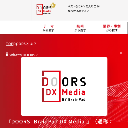
ベストなDXへの入り口が
見つかるメディア
テーマ
技術
業界・事例
から探す
から探す
から探す
TOP
DOORSとは？
What's DOORS?
『DOORS -BrainPad DX Media-』（通称：