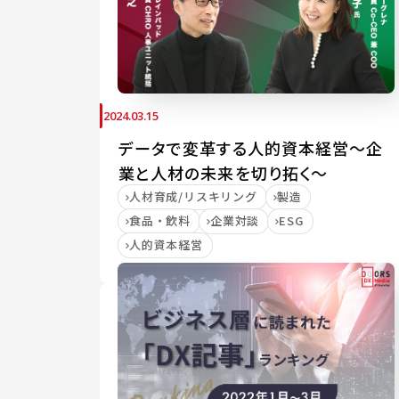
2024.03.15
データで変革する人的資本経営～企
業と人材の未来を切り拓く～
人材育成/リスキリング
製造
食品・飲料
企業対談
ESG
人的資本経営