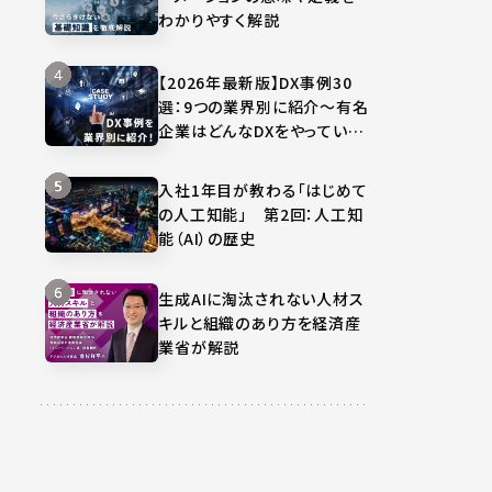
わかりやすく解説
【2026年最新版】DX事例30
選：9つの業界別に紹介～有名
企業はどんなDXをやってい
る？～
入社1年目が教わる「はじめて
の人工知能」 第2回：人工知
能（AI）の歴史
生成AIに淘汰されない人材ス
キルと組織のあり方を経済産
業省が解説