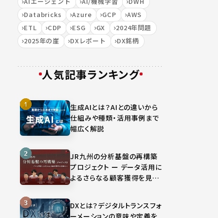
AIエージェント
AI/機械学習
DWH
Databricks
Azure
GCP
AWS
ETL
CDP
ESG
GX
2024年問題
2025年の崖
DXレポート
DX銘柄
人気記事ランキング
生成AIとは？AIとの違いから
仕組みや種類・活用事例まで
幅広く解説
JR九州の分析基盤の再構築
プロジェクト ー データ活用に
よるさらなる顧客獲得を見据
えて
DXとは？デジタルトランスフォ
ーメーションの意味や定義を