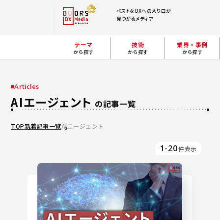
ベストなDXへの入り口が
見つかるメディア
テーマ
技術
業界・事例
から探す
から探す
から探す
Articles
AIエージェント
の記事一覧
TOP
新着記事一覧
AIエージェント
1-20
件表示