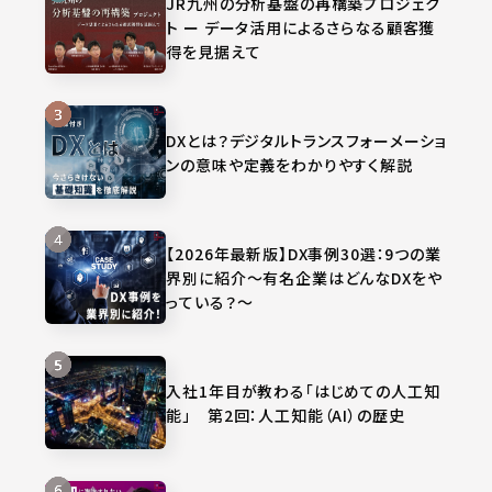
JR九州の分析基盤の再構築プロジェク
ト ー データ活用によるさらなる顧客獲
得を見据えて
DXとは？デジタルトランスフォーメーショ
ンの意味や定義をわかりやすく解説
【2026年最新版】DX事例30選：9つの業
界別に紹介～有名企業はどんなDXをや
っている？～
入社1年目が教わる「はじめての人工知
能」 第2回：人工知能（AI）の歴史