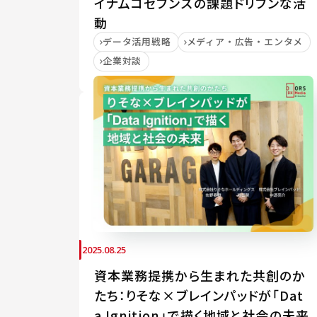
イナムコセブンズの課題ドリブンな活
動
データ活用戦略
メディア・広告・エンタメ
企業対談
2025.08.25
資本業務提携から生まれた共創のか
たち：りそな×ブレインパッドが「Dat
a Ignition」で描く地域と社会の未来