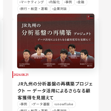
マーケティング
内製化
事例
金融
旅行・航空・運輸
企業対談
2024.08.21
JR九州の分析基盤の再構築プロジェ
クト ー データ活用によるさらなる顧
客獲得を見据えて
事例
データ基盤
snowflake
旅行・航空・運輸
企業対談