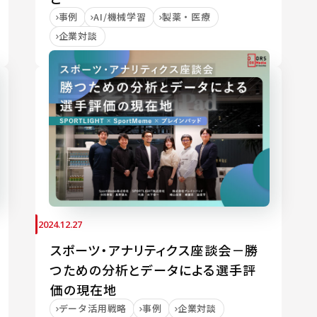
事例
AI/機械学習
製薬・医療
企業対談
2024.12.27
スポーツ・アナリティクス座談会－勝
つための分析とデータによる選手評
価の現在地
データ活用戦略
事例
企業対談