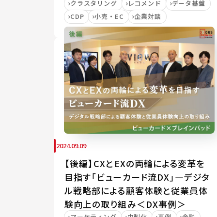
クラスタリング
レコメンド
データ基盤
CDP
小売・EC
企業対談
2024.09.09
【後編】CXとEXの両輪による変革を
目指す「ビューカード流DX」―デジタ
ル戦略部による顧客体験と従業員体
験向上の取り組み＜DX事例＞
マーケティング
内製化
事例
金融