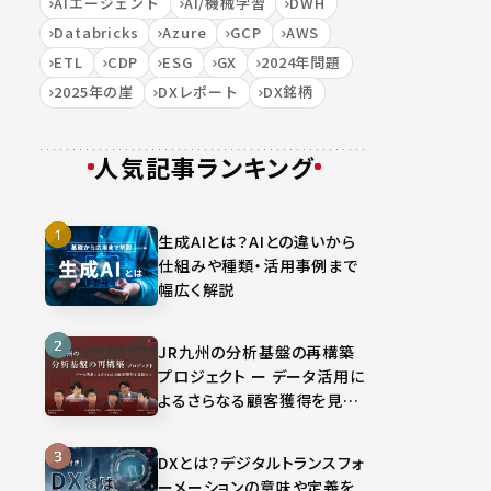
AIエージェント
AI/機械学習
DWH
Databricks
Azure
GCP
AWS
ETL
CDP
ESG
GX
2024年問題
2025年の崖
DXレポート
DX銘柄
人気記事ランキング
生成AIとは？AIとの違いから
仕組みや種類・活用事例まで
幅広く解説
JR九州の分析基盤の再構築
プロジェクト ー データ活用に
よるさらなる顧客獲得を見据
えて
DXとは？デジタルトランスフォ
ーメーションの意味や定義を