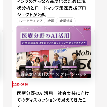
ィングのさらなる高度化のために――現
状分析とロードマップ策定支援プロ
ジェクトが始動
マーケティング
金融
企業対談
2025.06.20
医療分野のAI活用―社会実装に向け
てのディスカッションで見えてきたこ
と