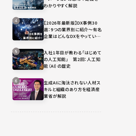
わかりやすく解説
【2026年最新版】DX事例30
選：9つの業界別に紹介～有名
企業はどんなDXをやってい
る？～
入社1年目が教わる「はじめて
の人工知能」 第2回：人工知
能（AI）の歴史
生成AIに淘汰されない人材ス
キルと組織のあり方を経済産
業省が解説