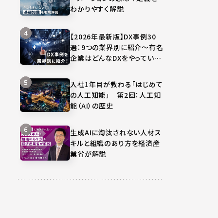
わかりやすく解説
【2026年最新版】DX事例30
選：9つの業界別に紹介～有名
企業はどんなDXをやってい
る？～
入社1年目が教わる「はじめて
の人工知能」 第2回：人工知
能（AI）の歴史
生成AIに淘汰されない人材ス
キルと組織のあり方を経済産
業省が解説