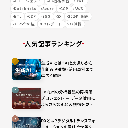
AIエージェント
AI/機械学習
DWH
Databricks
Azure
GCP
AWS
ETL
CDP
ESG
GX
2024年問題
2025年の崖
DXレポート
DX銘柄
人気記事ランキング
生成AIとは？AIとの違いから
仕組みや種類・活用事例まで
幅広く解説
JR九州の分析基盤の再構築
プロジェクト ー データ活用に
よるさらなる顧客獲得を見据
えて
DXとは？デジタルトランスフォ
ーメーションの意味や定義を