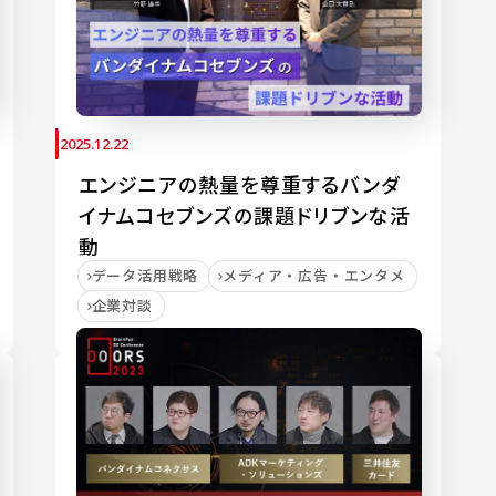
2025.12.22
エンジニアの熱量を尊重するバンダ
イナムコセブンズの課題ドリブンな活
動
データ活用戦略
メディア・広告・エンタメ
企業対談