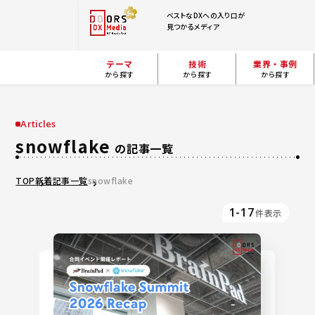
ベストなDXへの入り口が
見つかるメディア
テーマ
技術
業界・事例
から探す
から探す
から探す
Articles
snowflake
の記事一覧
TOP
新着記事一覧
snowflake
1-17
件表示