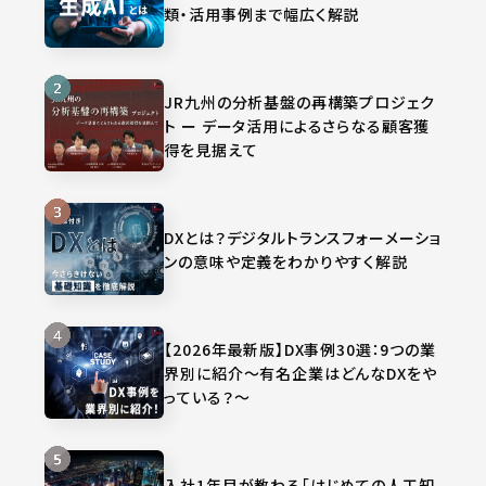
類・活用事例まで幅広く解説
JR九州の分析基盤の再構築プロジェク
ト ー データ活用によるさらなる顧客獲
得を見据えて
DXとは？デジタルトランスフォーメーショ
ンの意味や定義をわかりやすく解説
【2026年最新版】DX事例30選：9つの業
界別に紹介～有名企業はどんなDXをや
っている？～
入社1年目が教わる「はじめての人工知