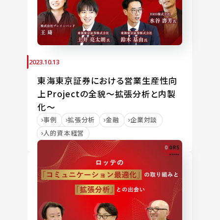
2023.10.13
東海東京証券における営業生産性向
上Projectの全貌～拡張分析と内製
化～
事例
拡張分析
金融
企業対談
人的資本経営