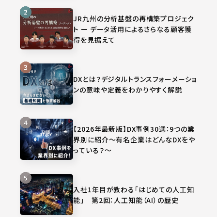
JR九州の分析基盤の再構築プロジェク
ト ー データ活用によるさらなる顧客獲
得を見据えて
DXとは？デジタルトランスフォーメーショ
ンの意味や定義をわかりやすく解説
【2026年最新版】DX事例30選：9つの業
界別に紹介～有名企業はどんなDXをや
っている？～
入社1年目が教わる「はじめての人工知
能」 第2回：人工知能（AI）の歴史