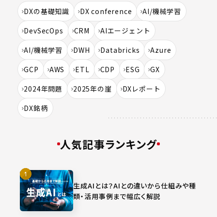
DXの基礎知識
DX conference
AI/機械学習
DevSecOps
CRM
AIエージェント
AI/機械学習
DWH
Databricks
Azure
GCP
AWS
ETL
CDP
ESG
GX
2024年問題
2025年の崖
DXレポート
DX銘柄
人気記事ランキング
生成AIとは？AIとの違いから仕組みや種
類・活用事例まで幅広く解説