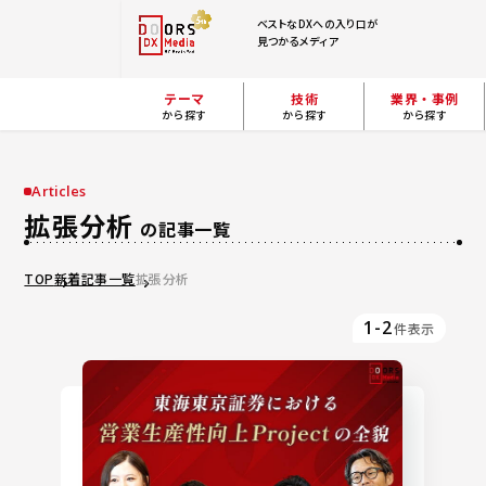
ベストなDXへの入り口が
見つかるメディア
テーマ
技術
業界・事例
から探す
から探す
から探す
Articles
拡張分析
の記事一覧
TOP
新着記事一覧
拡張分析
1-2
件表示