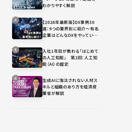
わかりやすく解説
【2026年最新版】DX事例30
選：9つの業界別に紹介～有名
企業はどんなDXをやってい
る？～
入社1年目が教わる「はじめて
の人工知能」 第2回：人工知
能（AI）の歴史
生成AIに淘汰されない人材ス
キルと組織のあり方を経済産
業省が解説