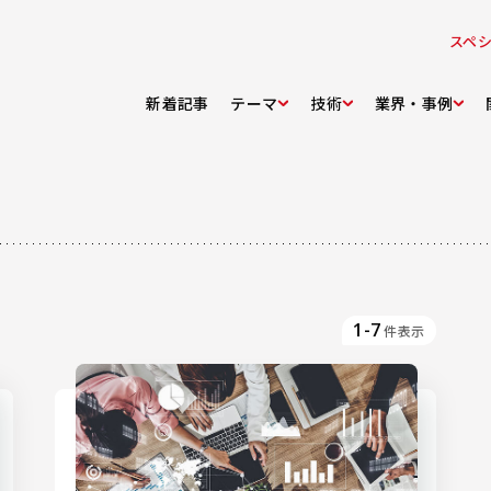
スペ
新着記事
テーマ
技術
業界・事例
1-7
件表示