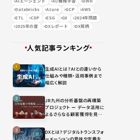
AIエージェント
AI/機械学習
DWH
Databricks
Azure
GCP
AWS
ETL
CDP
ESG
GX
2024年問題
2025年の崖
DXレポート
DX銘柄
人気記事ランキング
生成AIとは？AIとの違いから
仕組みや種類・活用事例まで
幅広く解説
JR九州の分析基盤の再構築
プロジェクト ー データ活用に
よるさらなる顧客獲得を見据
えて
DXとは？デジタルトランスフォ
ーメーションの意味や定義を