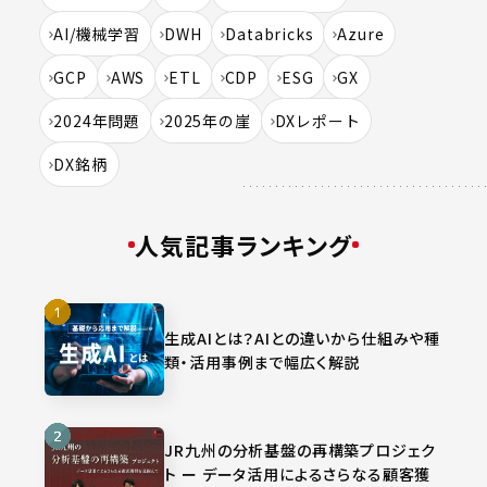
AI/機械学習
DWH
Databricks
Azure
GCP
AWS
ETL
CDP
ESG
GX
2024年問題
2025年の崖
DXレポート
DX銘柄
人気記事ランキング
生成AIとは？AIとの違いから仕組みや種
類・活用事例まで幅広く解説
JR九州の分析基盤の再構築プロジェク
ト ー データ活用によるさらなる顧客獲