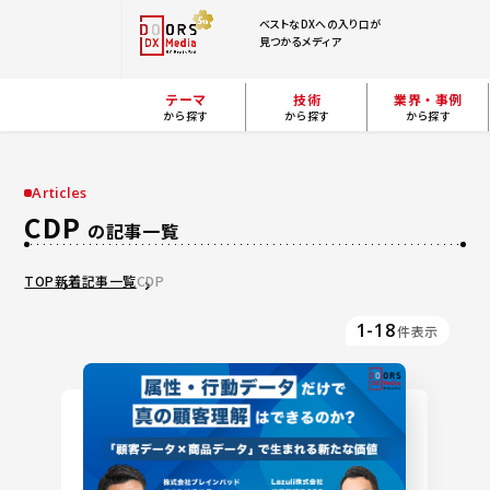
ベストなDXへの入り口が
見つかるメディア
テーマ
技術
業界・事例
から探す
から探す
から探す
Articles
CDP
の記事一覧
TOP
新着記事一覧
CDP
1-18
件表示