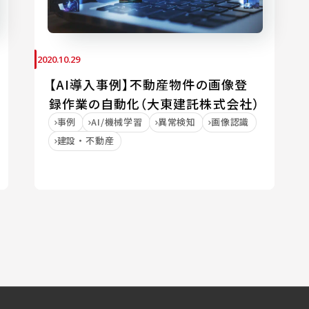
2020.10.29
【AI導入事例】不動産物件の画像登
録作業の自動化（大東建託株式会社）
事例
AI/機械学習
異常検知
画像認識
建設・不動産