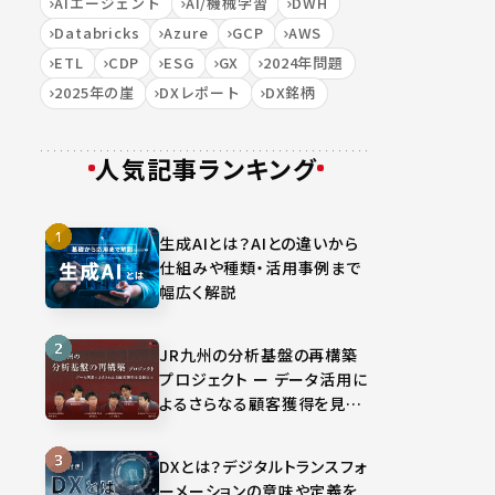
AIエージェント
AI/機械学習
DWH
Databricks
Azure
GCP
AWS
ETL
CDP
ESG
GX
2024年問題
2025年の崖
DXレポート
DX銘柄
人気記事ランキング
生成AIとは？AIとの違いから
仕組みや種類・活用事例まで
幅広く解説
JR九州の分析基盤の再構築
プロジェクト ー データ活用に
よるさらなる顧客獲得を見据
えて
DXとは？デジタルトランスフォ
ーメーションの意味や定義を