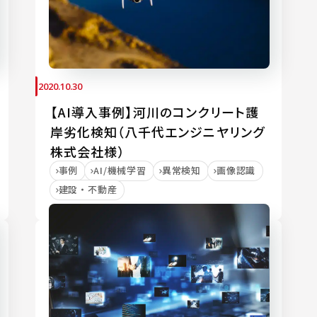
2020.10.30
【AI導入事例】河川のコンクリート護
岸劣化検知（八千代エンジニヤリング
株式会社様）
事例
AI/機械学習
異常検知
画像認識
建設・不動産