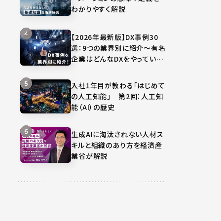
わかりやすく解説
【2026年最新版】DX事例30
選：9つの業界別に紹介～有名
企業はどんなDXをやってい
る？～
入社1年目が教わる「はじめて
の人工知能」 第2回：人工知
能（AI）の歴史
生成AIに淘汰されない人材ス
キルと組織のあり方を経済産
業省が解説