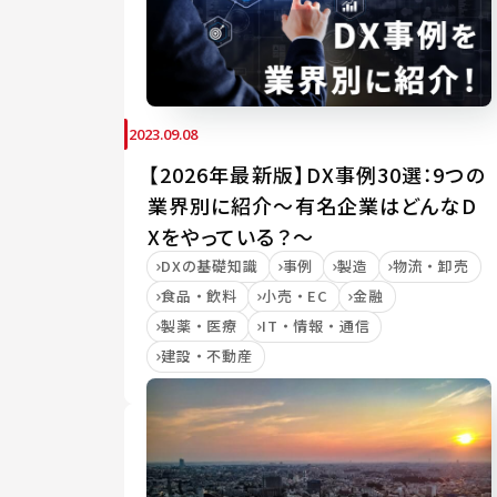
2023.09.08
【2026年最新版】DX事例30選：9つの
業界別に紹介～有名企業はどんなD
Xをやっている？～
DXの基礎知識
事例
製造
物流・卸売
食品・飲料
小売・EC
金融
製薬・医療
IT・情報・通信
建設・不動産