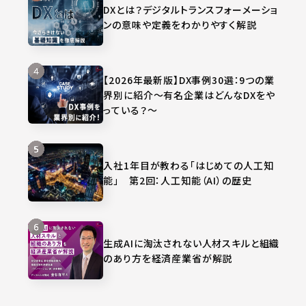
DXとは？デジタルトランスフォーメーショ
ンの意味や定義をわかりやすく解説
【2026年最新版】DX事例30選：9つの業
界別に紹介～有名企業はどんなDXをや
っている？～
入社1年目が教わる「はじめての人工知
能」 第2回：人工知能（AI）の歴史
生成AIに淘汰されない人材スキルと組織
のあり方を経済産業省が解説