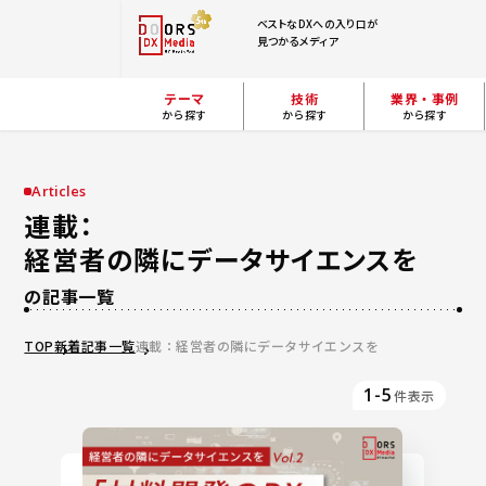
ベストなDXへの入り口が
見つかるメディア
テーマ
技術
業界・事例
から探す
から探す
から探す
Articles
連載：
経営者の隣にデータサイエンスを
の記事一覧
TOP
新着記事一覧
連載：経営者の隣にデータサイエンスを
1-5
件表示