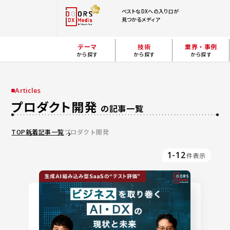
ベストなDXへの入り口が
見つかるメディア
テーマ
技術
業界・事例
から探す
から探す
から探す
Articles
プロダクト開発
の記事一覧
TOP
新着記事一覧
プロダクト開発
1-12
件表示