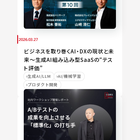
2026.03.27
ビジネスを取り巻くAI・DXの現状と未
来～生成AI組み込み型SaaSの“テス
ト評価”
生成AI/LLM
AI/機械学習
プロダクト開発