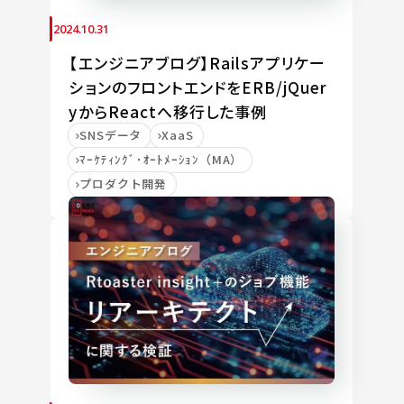
2024.10.31
【エンジニアブログ】Railsアプリケー
ションのフロントエンドをERB/jQuer
yからReactへ移行した事例
SNSデータ
XaaS
ﾏｰｹﾃｨﾝｸﾞ･ｵｰﾄﾒｰｼｮﾝ（MA）
プロダクト開発