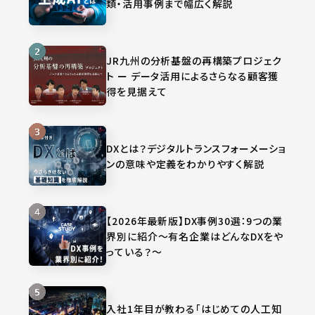
類・活用事例まで幅広く解説
JR九州の分析基盤の再構築プロジェク
ト ー データ活用によるさらなる顧客獲
得を見据えて
DXとは？デジタルトランスフォーメーショ
ンの意味や定義をわかりやすく解説
【2026年最新版】DX事例30選：9つの業
界別に紹介～有名企業はどんなDXをや
っている？～
入社1年目が教わる「はじめての人工知