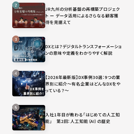
JR九州の分析基盤の再構築プロジェク
ト ー データ活用によるさらなる顧客獲
得を見据えて
DXとは？デジタルトランスフォーメーショ
ンの意味や定義をわかりやすく解説
【2026年最新版】DX事例30選：9つの業
界別に紹介～有名企業はどんなDXをや
っている？～
入社1年目が教わる「はじめての人工知
能」 第2回：人工知能（AI）の歴史