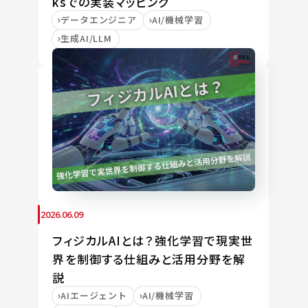
ksでの実装マッピング
データエンジニア
AI/機械学習
生成AI/LLM
2026.06.09
フィジカルAIとは？強化学習で現実世
界を制御する仕組みと活用分野を解
説
AIエージェント
AI/機械学習