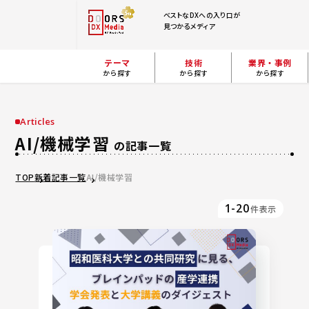
ベストなDXへの入り口が
見つかるメディア
テーマ
技術
業界・事例
から探す
から探す
から探す
Articles
AI/機械学習
の記事一覧
TOP
新着記事一覧
AI/機械学習
1-20
件表示