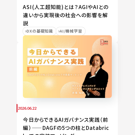
ASI(人工超知能)とは？AGIやAIとの
違いから実現後の社会への影響を解
説
DXの基礎知識
AI/機械学習
2026.06.22
今日からできるAIガバナンス実践（前
編）——DAGFの5つの柱とDatabric