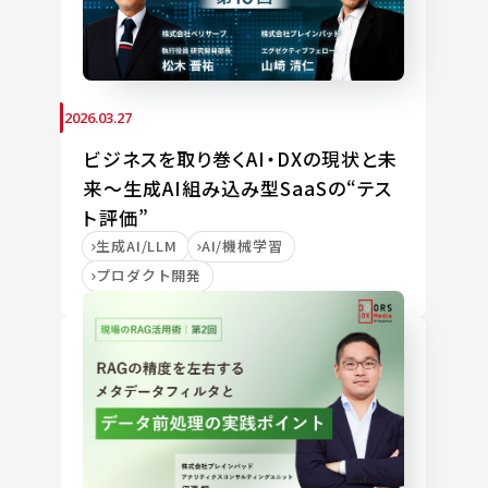
2026.03.27
ビジネスを取り巻くAI・DXの現状と未
来～生成AI組み込み型SaaSの“テス
ト評価”
生成AI/LLM
AI/機械学習
プロダクト開発