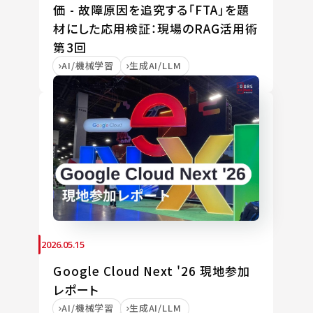
価 - 故障原因を追究する「FTA」を題
材にした応用検証：現場のRAG活用術
第3回
AI/機械学習
生成AI/LLM
2026.05.15
Google Cloud Next '26 現地参加
レポート
AI/機械学習
生成AI/LLM