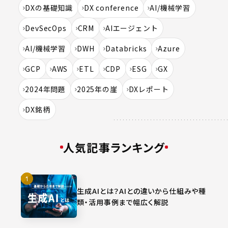
DXの基礎知識
DX conference
AI/機械学習
DevSecOps
CRM
AIエージェント
AI/機械学習
DWH
Databricks
Azure
GCP
AWS
ETL
CDP
ESG
GX
2024年問題
2025年の崖
DXレポート
DX銘柄
人気記事ランキング
生成AIとは？AIとの違いから仕組みや種
類・活用事例まで幅広く解説