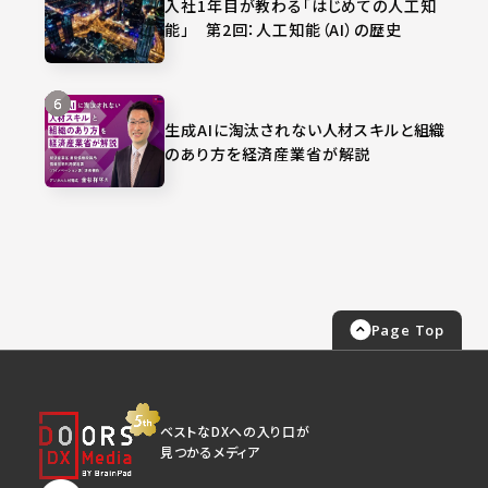
入社1年目が教わる「はじめての人工知
能」 第2回：人工知能（AI）の歴史
生成AIに淘汰されない人材スキルと組織
のあり方を経済産業省が解説
Page Top
ベストなDXへの入り口が
見つかるメディア