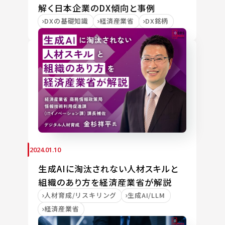
解く日本企業のDX傾向と事例
DXの基礎知識
経済産業省
DX銘柄
2024.01.10
生成AIに淘汰されない人材スキルと
組織のあり方を経済産業省が解説
人材育成/リスキリング
生成AI/LLM
経済産業省