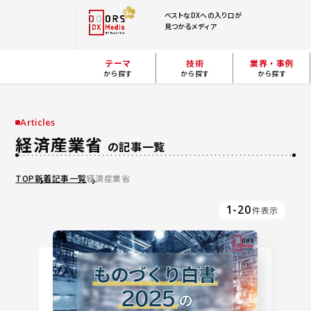
ベストなDXへの入り口が
見つかるメディア
テーマ
技術
業界・事例
から探す
から探す
から探す
Articles
経済産業省
の記事一覧
TOP
新着記事一覧
経済産業省
1-20
件表示