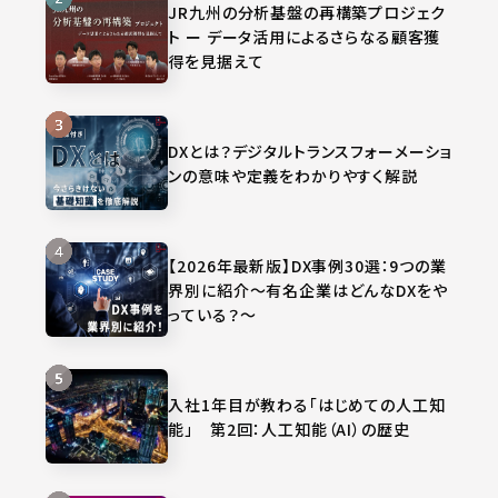
JR九州の分析基盤の再構築プロジェク
ト ー データ活用によるさらなる顧客獲
得を見据えて
DXとは？デジタルトランスフォーメーショ
ンの意味や定義をわかりやすく解説
【2026年最新版】DX事例30選：9つの業
界別に紹介～有名企業はどんなDXをや
っている？～
入社1年目が教わる「はじめての人工知
能」 第2回：人工知能（AI）の歴史