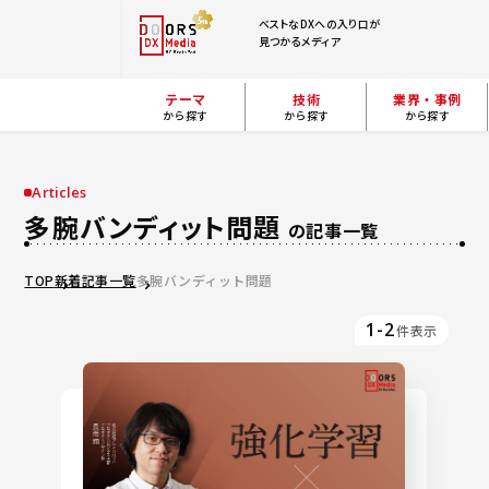
ベストなDXへの入り口が
見つかるメディア
テーマ
技術
業界・事例
から探す
から探す
から探す
Articles
多腕バンディット問題
の記事一覧
TOP
新着記事一覧
多腕バンディット問題
1-2
件表示