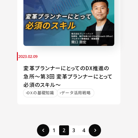
2023.02.09
変革プランナーにとってのDX推進の
急所〜第3回 変革プランナーにとって
必須のスキル〜
DXの基礎知識
データ活用戦略
1
2
3
4