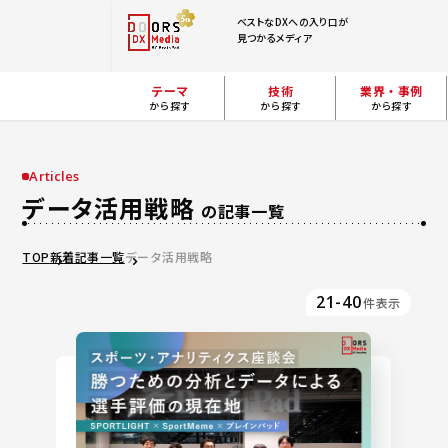
ベストなDXへの入り口が
見つかるメディア
テーマ
技術
業界・事例
から探す
から探す
から探す
Articles
データ活用戦略
の記事一覧
TOP
新着記事一覧
データ活用戦略
21-40
件表示